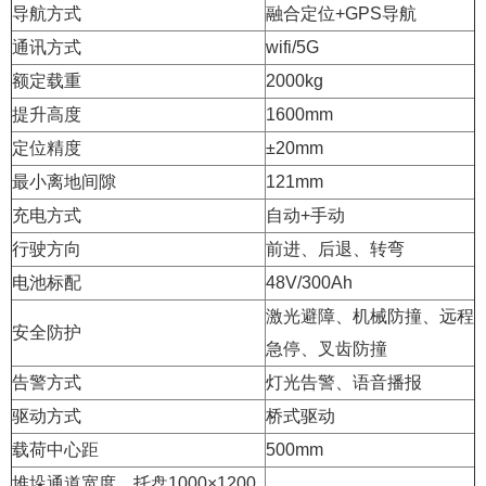
导航方式
融合定位+GPS导航
通讯方式
wifi/5G
额定载重
2000kg
提升高度
1600mm
定位精度
±20mm
最小离地间隙
121mm
充电方式
自动+手动
行驶方向
前进、后退、转弯
电池标配
48V/300Ah
激光避障、机械防撞、远程
安全防护
急停、叉齿防撞
告警方式
灯光告警、语音播报
驱动方式
桥式驱动
载荷中心距
500mm
堆垛通道宽度，托盘1000×1200