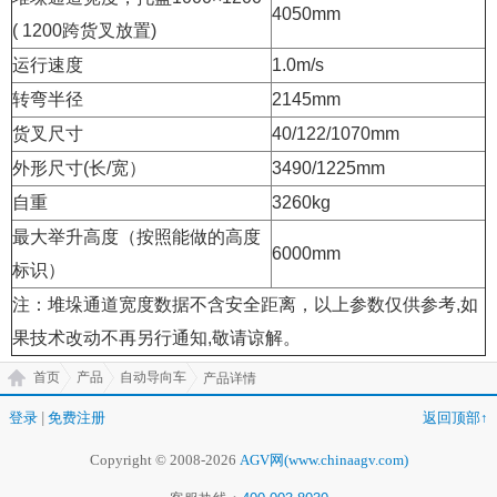
4050mm
( 1200跨货叉放置)
运行速度
1.0m/s
转弯半径
2145mm
货叉尺寸
40/122/1070mm
外形尺寸(长/宽）
3490/1225mm
自重
3260kg
最大举升高度（按照能做的高度
6000mm
标识）
注：堆垛通道宽度数据不含安全距离，以上参数仅供参考,如
果技术改动不再另行通知,敬请谅解。
首页
产品
自动导向车
产品详情
登录
|
免费注册
返回顶部↑
Copyright © 2008-2026
AGV网(www.chinaagv.com)