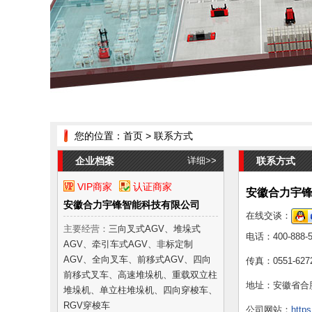
您的位置：
首页
> 联系方式
企业档案
详细>>
联系方式
VIP商家
认证商家
安徽合力宇
安徽合力宇锋智能科技有限公司
在线交谈：
主要经营：
三向叉式AGV、堆垛式
电话：
400-888-
AGV、牵引车式AGV、非标定制
AGV、全向叉车、前移式AGV、四向
传真：
0551-627
前移式叉车、高速堆垛机、重载双立柱
地址：
安徽省合
堆垛机、单立柱堆垛机、四向穿梭车、
RGV穿梭车
公司网站：
https