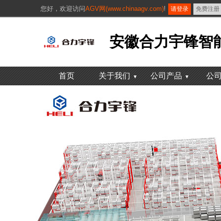
您好，
欢迎访问
AGV网(www.chinaagv.com)
!
请登录
免费注册
安徽合力宇锋智
首页
关于我们
公司产品
公
▼
▼