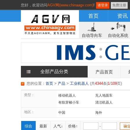
您好，
欢迎访问
AGV网(www.chinaagv.com)
!
请登录
免费注册
首页
资讯
自动导向车
自动化系统
全部产品分类
产品首页
您的位置：
首页
>
产品
>
工业机器人
(
共
4344
条|
1
/
109
页
)
类型：
移动机器人
无人地面车
有轨穿梭小车
清洁机器人
并联机器人
工艺机器人
地区：
中国
海外
综合
最新
人气↓
价格↑
-