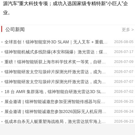
源汽车”重大科技专项；成功入选国家级专精特新“小巨人”企
业。
公司新闻
更多 >
全球首创！镭神智能室外3D SLAM｜无人叉车 + 重载平
2026-08-05
板车协同，全流程无人化装卸！
镭神智能机械式多线防爆(本安和隔爆）激光雷达：煤矿
2026-07-17
石油化工高危场景适配方案
重磅！镭神智能斩获上海市科学技术奖一等奖，自研
2026-07-09
1550nm 光纤探测激光雷达兼顾海上作业与反无人船双
镭神智能研发太空垃圾碎片探测光纤激光雷达，成为全
2026-07-07
重应用
球唯一航天激光雷达商业公司
镭神智能研发太空垃圾碎片探测光纤激光雷达，成为全
2026-07-07
球唯一航天激光雷达商业公司
18 台 AMR 集群落地，镭神智能自研激光雷达3D SLAM
2026-07-02
方案，助力家居龙头企业打造白色智慧工厂
展会邀请 | 镭神智能诚邀您参加亚洲智能传感器与应用
2026-06-25
技术博览会
展会邀请 | 镭神智能诚邀您参加2026国际无人机应用及
2026-06-24
防控大会第七届中国国际无人机及无人系统博览会
低成本自杀无人艇重塑海战格局，激光雷达筑牢海上防
2026-06-23
御新防线
智驭全域工况 | 镭神越野型无人叉车，以先发优势领跑
2026-06-15