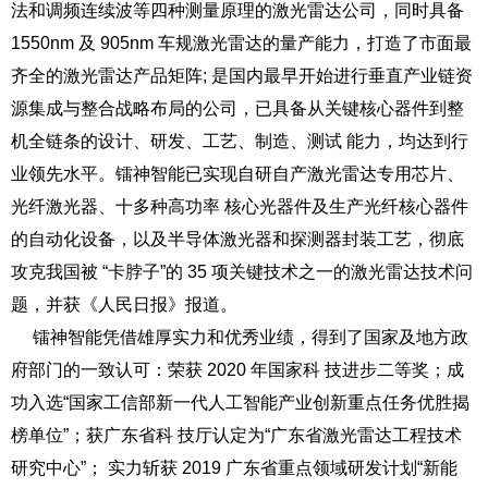
法和调频连续波等四种测量原理的激光雷达公司，同时具备
1550nm 及 905nm
车规激光雷达的量产能力，打造了市面最
齐全的激光雷达产品矩阵; 是国内最早开始进行垂直产业链资
源集成与整合战略布局的公司，已具备从关键核心器件到整
机全链条的设计、研发、工艺、制造、测试
能力，均达到行
业领先水平。镭神智能已实现自研自产激光雷达专用芯片、
光纤激光器、十多种高功率
核心光器件及生产光纤核心器件
的自动化设备，以及半导体激光器和探测器封装工艺，彻底
攻克我国被
“卡脖子”的 35 项关键技术之一的激光雷达技术问
题，并获《人民日报》报道。
镭神智能凭借雄厚实力和优秀业绩，得到了国家及地方政
府部门的一致认可：荣获 2020 年国家科
技进步二等奖；成
功入选“国家工信部新一代人工智能产业创新重点任务优胜揭
榜单位”；获广东省科
技厅认定为“广东省激光雷达工程技术
研究中心”； 实力斩获 2019 广东省重点领域研发计划“新能