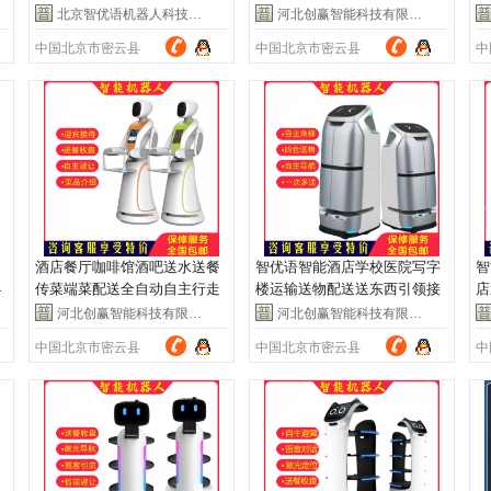
避障
菜
北京智优语机器人科技有限公司
河北创赢智能科技有限公司
中国北京市密云县
中国北京市密云县
中
酒店餐厅咖啡馆酒吧送水送餐
智优语智能酒店学校医院写字
智
4
传菜端菜配送全自动自主行走
楼运输送物配送送东西引领接
店
机器人
待服务机器人
机
河北创赢智能科技有限公司
河北创赢智能科技有限公司
中国北京市密云县
中国北京市密云县
中