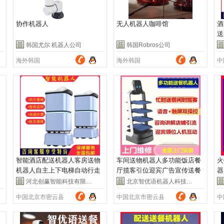
协作机器人
无人机器人咖啡馆
酒
送
机
韩国尤尔 机器人公司
韩国Robros公司
海外韩国
海外韩国
中
智能酒店配送机器人客房送物
车间送物机器人多功能饭店餐
火
机器人自主上下电梯自动行走
厅揽客引位迎宾广告宣传送餐
器
避障
机器人
器
河北创赢智能科技有限公司
北京智优语机器人科技有限公司
中国北京市密云县
中国北京市密云县
中