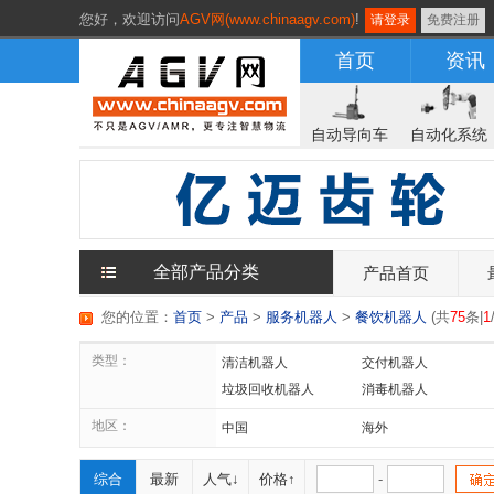
您好，
欢迎访问
AGV网(www.chinaagv.com)
!
请登录
免费注册
首页
资讯
自动导向车
自动化系统
全部产品分类
产品首页
您的位置：
首页
>
产品
>
服务机器人
>
餐饮机器人
(
共
75
条|
1
类型：
清洁机器人
交付机器人
垃圾回收机器人
消毒机器人
性爱机器人
地区：
中国
海外
综合
最新
人气↓
价格↑
-