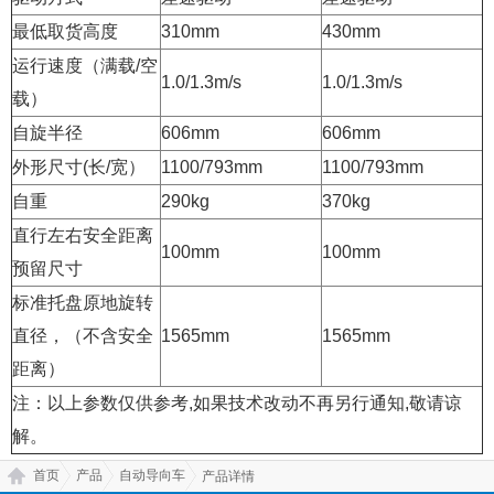
最低取货高度
310mm
430mm
运行速度（满载/空
1.0/1.3m/s
1.0/1.3m/s
载）
自旋半径
606mm
606mm
外形尺寸(长/宽）
1100/793mm
1100/793mm
自重
290kg
370kg
直行左右安全距离
100mm
100mm
预留尺寸
标准托盘原地旋转
直径，（不含安全
1565mm
1565mm
距离）
注：以上参数仅供参考,如果技术改动不再另行通知,敬请谅
解。
首页
产品
自动导向车
产品详情