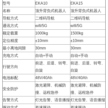
型号
EKA10
EKA15
名称
顶升背负式机器人
顶升背负式机器人
导航方式
二维码导航
二维码导航
通讯方式
wifi/5G
wifi/5G
额定载重
1000kg
1500kg
定位精度
±10mm
±10mm
最小离地间隙
30mm
30mm
充电方式
自动+手动
自动+手动
前进、后退、转弯、
前进、后退、转弯、
行驶方向
自旋
自旋
电池标配
48V/40Ah
48V/40Ah
激光避障、机械防
激光避障、机械防
安全防护
撞、远程急停
撞、远程急停
告警方式
灯光告警、语音播报
灯光告警、语音播报
驱动方式
差速驱动
差速驱动