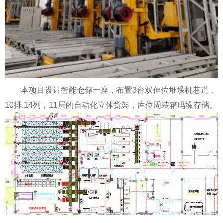
本项目设计智能仓储一座，布置3台双伸位堆垛机巷道，
10排,14列，11层的自动化立体货架，库位周装箱码垛存储。