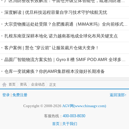
厂区消防整改长效解法：平面仓升级立体智能仓，疏通消防通道，一步完成厂区整改
深度解读 | 优旦科技远程容量自学习技术守护续航无忧
大宗货物搬运处处受限？合肥搬易通（MiMA米玛）全向前移式叉车MQC系列，助力工业品制造业仓储高效搬运！
扎根东南亚深耕本地化 诺力越南基地成全球化布局关键支点
客户案例 | 慧仓 "穿云箭" 让服装裁片仓储大变身！
晶圆厂智能物流方案实拍｜Gyro 8 槽 SMIF POD AMR 全球多地稳定落地
仓库一变就瘫痪？你的AMR集群根本没做好长期准备
首页
资讯
企业动态
正文
登录
|
免费注册
返回顶部↑
Copyright © 2008-2026
AGV网(www.chinaagv.com)
客服热线：
400-003-8030
首页
|
关于我们