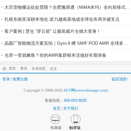
大宗货物搬运处处受限？合肥搬易通（MiMA米玛）全向前移式叉车MQC系列，助力工业品制造业仓储高效搬运！
扎根东南亚深耕本地化 诺力越南基地成全球化布局关键支点
客户案例 | 慧仓 "穿云箭" 让服装裁片仓储大变身！
晶圆厂智能物流方案实拍｜Gyro 8 槽 SMIF POD AMR 全球多地稳定落地
仓库一变就瘫痪？你的AMR集群根本没做好长期准备
首页
资讯
企业动态
正文
登录
|
免费注册
返回顶部↑
Copyright © 2008-2026
AGV网(www.chinaagv.com)
客服热线：
400-003-8030
首页
|
关于我们
电脑版
触屏版