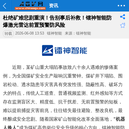
资讯
杜绝矿难悲剧重演！告别事后补救！镭神智能防
爆激光雷达前置预警防风险
2026-06-08 13:53
镭神智能
来源：镭神智能
转载
近期，某矿山重大塌陷事故致八十余人遇难的惨痛案
例，为全国煤矿安全生产敲响沉重警钟。煤矿井下塌陷、围
岩松动、透水隐患等灾害具有突发性强、隐蔽性高、破坏力
大的特点，传统人工巡查、普通视频监测、红外感知等方式
存在监测盲区大、精度低、抗干扰差、无前置预警的短板，
难以提前捕捉灾害前兆，往往错失最佳避险、整改良机，最
终酿成安全悲剧。随着国家矿山智能化改革全面落地，
“机器
人换人”
成为煤矿高危岗位安全升级的核心方向，镭神智能防