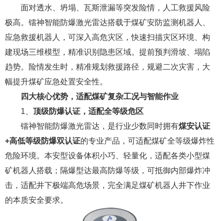
面对透水、坍塌、瓦斯泄漏等突发险情，人工救援风险
极高。镭神智能防爆激光雷达搭载于煤矿安防监测机器人、
应急救援机器人，可深入高危灾区，快速扫描灾区环境、构
建现场三维模型，精准识别隐患区域。提前预判滑坡、塌陷
趋势。险情发生时，精准规划救援路径，规避二次灾害，大
幅提升煤矿应急处置安全性。
四大
核心
优势，
适配煤矿复杂工况与智能作业
1、
顶级防爆认证，适配全等级危区
镭神智能防爆激光雷达，是行业少数同时拥有
煤安认证
+高低等级防爆双认证
的专业产品，可适配煤矿全等级爆炸性
危险环境。本安型设备体积小巧、轻量化，适配各类小型煤
矿机器人搭载；隔爆型达最高防爆等级，可抵御内部爆炸冲
击，适配井下极端高危场景，完全满足煤矿机器人井下作业
的本质安全要求。