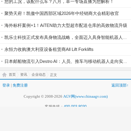
您的工况，该配什么车？八月，卓一专场直播为您解析！
聚势天府！凯傲中国西部区域2026年中经销商大会精彩收官
海外标杆案例+1！AiTEN助力大型超市配送仓库的高效物流升级
凯乐士科技正式发布具身物流战略，全面迈入具身智能机器人领域
永恒力收购澳大利亚设备租赁商All Lift Forklifts
日本邮船物流引入Destro AI：人员、推车与移动机器人走向实时协同
首页
资讯
企业动态
正文
登录
|
免费注册
返回顶部↑
Copyright © 2008-2026
AGV网(www.chinaagv.com)
客服热线：
400-003-8030
首页
|
关于我们