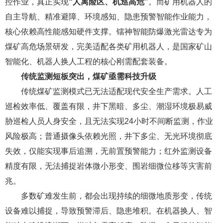
控作业，真正实现
“人离险区、机巡高危”
。而矿用机器人的
自主导航、精准避障、环境感知、隐患预警智能作业能力，
核心依赖高性能感知硬件支撑。镭神智能防爆激光雷达专为
煤矿高危场景研发，完美适配各类矿用机器人，是国家矿山
智能化、机器人换人工程的核心刚需配套装备。
传统监测短板
突出
，煤矿亟需科技升级
传统煤矿监测模式已无法适配现代安全生产需求。人工
巡检效率低、覆盖有限，井下黑暗、多尘、潮湿环境极易威
胁巡检人员人身安全，且无法实现24小时不间断监测，作业
风险极高；普通摄像头依赖光照，井下多尘、无光环境彻底
失效，仅能实现事后追溯，无前置预警能力；红外监测设备
精度有限，无法捕捉岩体微小形变、围岩细微位移等灾害前
兆。
多数矿难发生前，都会出现持续的细微地质形变，传统
设备难以捕捉，导致预警滞后、隐患堆积。在机器换人、智