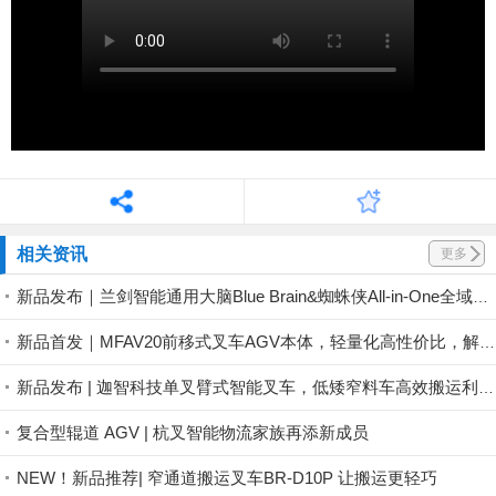
相关资讯
更多
新品发布｜兰剑智能通用大脑Blue Brain&蜘蛛侠All-in-One全域方案正式发布
新品首发｜MFAV20前移式叉车AGV本体，轻量化高性价比，解锁堆垛新范式
新品发布 | 迦智科技单叉臂式智能叉车，低矮窄料车高效搬运利器
复合型辊道 AGV | 杭叉智能物流家族再添新成员
NEW！新品推荐| 窄通道搬运叉车BR-D10P 让搬运更轻巧