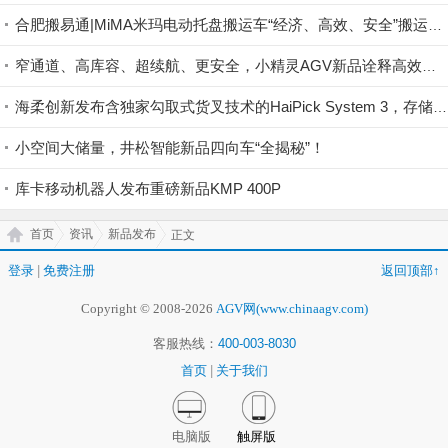
合肥搬易通|MiMA米玛电动托盘搬运车“经济、高效、安全”搬运体验——MEV20S
窄通道、高库容、超续航、更安全，小精灵AGV新品诠释高效物流！
海柔创新发布含独家勾取式货叉技术的HaiPick System 3，存储密度再创新高
小空间大储量，井松智能新品四向车“全揭秘”！
库卡移动机器人发布重磅新品KMP 400P
首页
资讯
新品发布
正文
登录
|
免费注册
返回顶部↑
Copyright © 2008-2026
AGV网(www.chinaagv.com)
客服热线：
400-003-8030
首页
|
关于我们
电脑版
触屏版