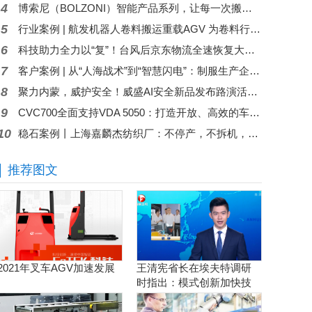
4
博索尼（BOLZONI）智能产品系列，让每一次搬运都更加智慧
5
行业案例 | 航发机器人卷料搬运重载AGV 为卷料行业运输难题“卷”出高效解决方案
6
科技助力全力以“复”！台风后京东物流全速恢复大湾区服务
7
客户案例 | 从“人海战术”到“智慧闪电”：制服生产企业的分拣革命
8
聚力内蒙，威护安全！威盛AI安全新品发布路演活动圆满举行！
9
CVC700全面支持VDA 5050：打造开放、高效的车辆控制器通信架构
10
稳石案例丨上海嘉麟杰纺织厂：不停产，不拆机，旧立库完成智造再升级
推荐图文
2021年叉车AGV加速发展
王清宪省长在埃夫特调研
时指出：模式创新加快技
术创新和产品创新的落地