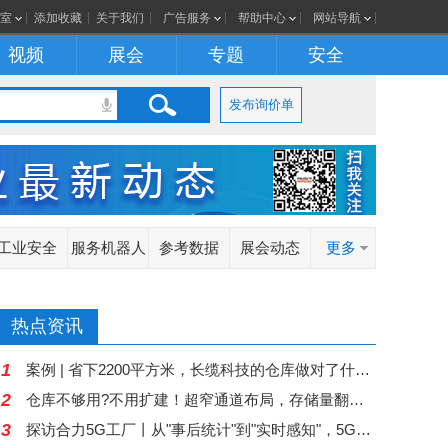
室
添加收藏
关于我们
广告服务
帮助中心
网站导航
视频
展会
专题
安全
发布询价单
工业安全
服务机器人
参考数据
展会动态
更多
热点资讯
1
案例 | 省下2200平方米，长缆科技的仓库做对了什么？
2
仓库不够用?不用扩建！超窄通道布局，存储量翻倍，MiMA1.6吨站驾三向堆垛式叉车+智慧仓储，赋能机械配件行业空间扩容！
3
探访合力5G工厂丨从"事后统计"到"实时感知"，5G让离散制造车间更"聪明"