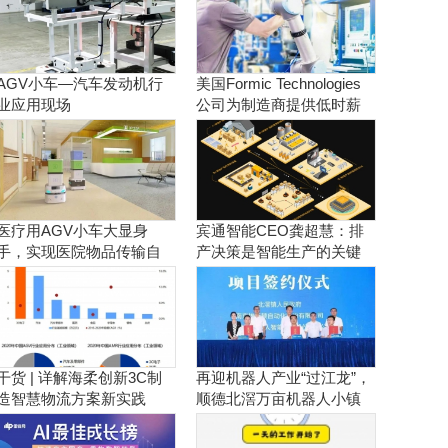
AGV小车—汽车发动机行
美国Formic Technologies
业应用现场
公司为制造商提供低时薪
的租赁工业机器人服务
医疗用AGV小车大显身
宾通智能CEO龚超慧：排
手，实现医院物品传输自
产决策是智能生产的关键
动化！
干货 | 详解海柔创新3C制
再迎机器人产业“过江龙”，
造智慧物流方案新实践
顺德北滘万亩机器人小镇
正逐步成型！