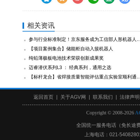
相关资讯
参与行业标准制定！京东服务成为工信部人形机器人与具身智能标委会
【项目案例集合】储能柜自动入簇机器人
纯铅薄极板电池技术荣获创新成果奖
迈睿潜伏系列L3 ： 经典系列，通用之选
【标杆龙合】省焊接质量智能评估重点实验室顺利通过
返回首页
|
关于AGV网
|
联系我们
|
法律声明
Copyright © 2008-2026
A
全国统一服务电话（免长途
上海电话：021-54082801 