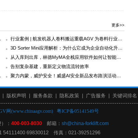
更多>>
应用工作组（WG5）成员
行业案例 | 航发机器人卷料搬运重载AGV 为卷料行业运输难题“卷”出高效解决方案
3D Sorter Mini应用解析：为什么它成为企业自动化升级的第一步？
从入库到出库，林德MyMA全栈应用软件如何让智能工厂“自己运转起来”
告别复杂基建，重新定义物流流转效率
 2026 年度考评
聚力内蒙，威护安全！威盛AI安全新品发布路演活动圆满举行！
|
版权声明
|
服务条款
|
隐私政策
|
广告服务
|
关键词排名
GV网(www.chinaagv.com)
粤ICP备05141549号
费）：
400-003-8030
邮箱：
sh@china-forklift.com
54111400 69830012 传真：021-39251296