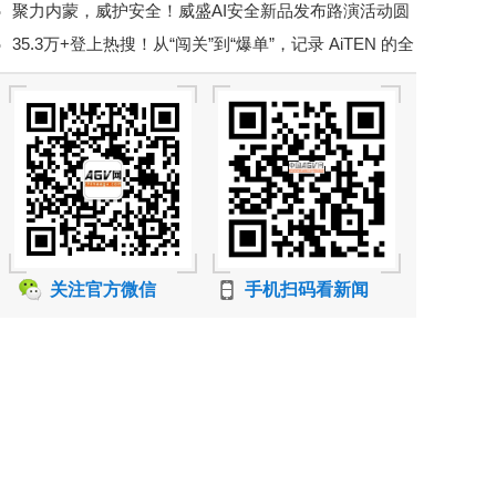
聚力内蒙，威护安全！威盛AI安全新品发布路演活动圆
2026 年度考评
35.3万+登上热搜！从“闯关”到“爆单”，记录 AiTEN 的全
满举行！
球化实践
关注官方微信
手机扫码看新闻