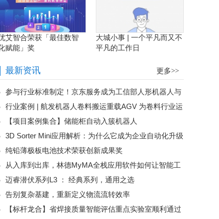
优艾智合荣获「最佳数智
大城小事 | 一个平凡而又不
化赋能」奖
平凡的工作日
最新资讯
更多>>
参与行业标准制定！京东服务成为工信部人形机器人与
行业案例 | 航发机器人卷料搬运重载AGV 为卷料行业运
具身智能标委会应用工作组（WG5）成员
【项目案例集合】储能柜自动入簇机器人
输难题“卷”出高效解决方案
3D Sorter Mini应用解析：为什么它成为企业自动化升级
纯铅薄极板电池技术荣获创新成果奖
的第一步？
从入库到出库，林德MyMA全栈应用软件如何让智能工
迈睿潜伏系列L3 ： 经典系列，通用之选
厂“自己运转起来”
告别复杂基建，重新定义物流流转效率
【标杆龙合】省焊接质量智能评估重点实验室顺利通过