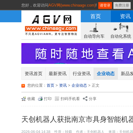
您好，
欢迎访问
AGV网(www.chinaagv.com)
!
请登录
免费注册
首页
资讯
自动导向车
自动化系统
资讯首页
最新资讯
行业资讯
企业动态
新品
您的位置：
首页
>
资讯
>
企业动态
> 正文
收藏
打印
扫码手机看
分享
天创机器人获批南京市具身智能机
2026-06-04 14:38
性质：转载
作者：天创机器人
来源：天创机