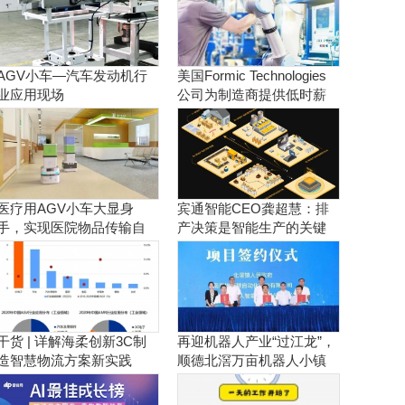
AGV小车—汽车发动机行
美国Formic Technologies
业应用现场
公司为制造商提供低时薪
的租赁工业机器人服务
医疗用AGV小车大显身
宾通智能CEO龚超慧：排
手，实现医院物品传输自
产决策是智能生产的关键
动化！
干货 | 详解海柔创新3C制
再迎机器人产业“过江龙”，
造智慧物流方案新实践
顺德北滘万亩机器人小镇
正逐步成型！