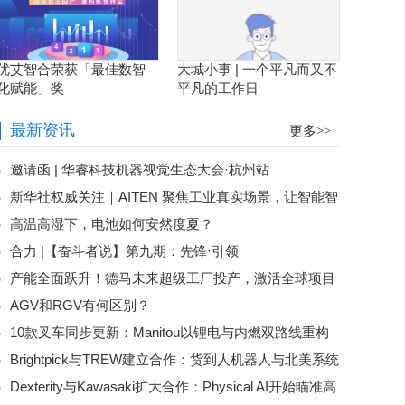
优艾智合荣获「最佳数智
大城小事 | 一个平凡而又不
化赋能」奖
平凡的工作日
最新资讯
更多>>
邀请函 | 华睿科技机器视觉生态大会·杭州站
新华社权威关注｜AITEN 聚焦工业真实场景，让智能智
高温高湿下，电池如何安然度夏？
造落地千行制造
合力 |【奋斗者说】第九期：先锋·引领
产能全面跃升！德马未来超级工厂投产，激活全球项目
AGV和RGV有何区别？
履约新动能
10款叉车同步更新：Manitou以锂电与内燃双路线重构
Brightpick与TREW建立合作：货到人机器人与北美系统
工业车辆产品组合
Dexterity与Kawasaki扩大合作：Physical AI开始瞄准高
集成能力加速结合