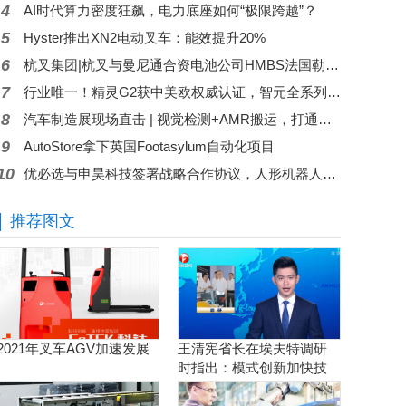
4
AI时代算力密度狂飙，电力底座如何“极限跨越”？
5
Hyster推出XN2电动叉车：能效提升20%
6
杭叉集团|杭叉与曼尼通合资电池公司HMBS法国勒芒开业
7
行业唯一！精灵G2获中美欧权威认证，智元全系列核心产品集齐背书
8
汽车制造展现场直击 | 视觉检测+AMR搬运，打通汽车智造最后一米
9
AutoStore拿下英国Footasylum自动化项目
10
优必选与申昊科技签署战略合作协议，人形机器人加速落地电力行业优必选科技
推荐图文
2021年叉车AGV加速发展
王清宪省长在埃夫特调研
时指出：模式创新加快技
术创新和产品创新的落地