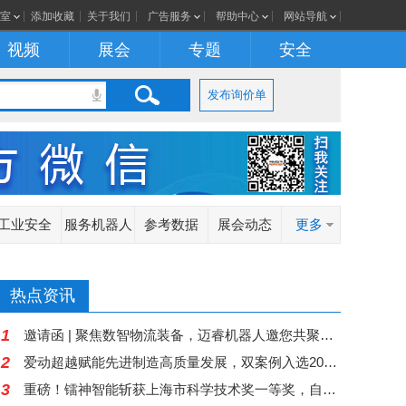
室
添加收藏
关于我们
广告服务
帮助中心
网站导航
视频
展会
专题
安全
发布询价单
工业安全
服务机器人
参考数据
展会动态
更多
热点资讯
1
邀请函 | 聚焦数智物流装备，迈睿机器人邀您共聚青岛APIE2026
2
爱动超越赋能先进制造高质量发展，双案例入选2026全球数字经济大会AI典型案例，树立全国"AI+先进制造"标杆样本
3
重磅！镭神智能斩获上海市科学技术奖一等奖，自研 1550nm 光纤探测激光雷达兼顾海上作业与反无人船双重应用