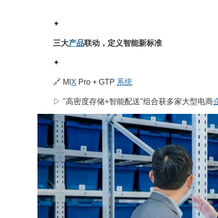
✦
三大
产品
联动，定义智能新标准
✦
🔗 MI
X
Pro + GTP
系统
▷ "高密度存储+智能配送"组合获多家大型电商