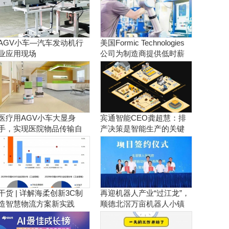
AGV小车—汽车发动机行
美国Formic Technologies
业应用现场
公司为制造商提供低时薪
的租赁工业机器人服务
医疗用AGV小车大显身
宾通智能CEO龚超慧：排
手，实现医院物品传输自
产决策是智能生产的关键
动化！
干货 | 详解海柔创新3C制
再迎机器人产业“过江龙”，
造智慧物流方案新实践
顺德北滘万亩机器人小镇
正逐步成型！