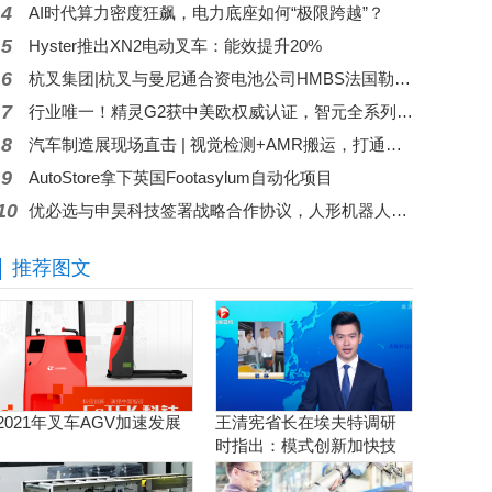
4
AI时代算力密度狂飙，电力底座如何“极限跨越”？
5
Hyster推出XN2电动叉车：能效提升20%
6
杭叉集团|杭叉与曼尼通合资电池公司HMBS法国勒芒开业
7
行业唯一！精灵G2获中美欧权威认证，智元全系列核心产品集齐背书
8
汽车制造展现场直击 | 视觉检测+AMR搬运，打通汽车智造最后一米
9
AutoStore拿下英国Footasylum自动化项目
10
优必选与申昊科技签署战略合作协议，人形机器人加速落地电力行业优必选科技
推荐图文
2021年叉车AGV加速发展
王清宪省长在埃夫特调研
时指出：模式创新加快技
术创新和产品创新的落地