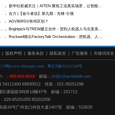
新华社权威关注｜AITEN 聚焦工业真实场景，让智能智造落地千行制造
合力 |【奋斗者说】第九期：先锋·引领
球项目履约新动能
AGV和RGV有何区别？
更新：Manitou以锂电与内燃双路线重构工业车辆产品组合
Brightpick与TREW建立合作：货到人机器人与北美系统集成能力加速结合
l AI开始瞄准高强度仓储装卸
Rockwell推出FactoryTalk Orchestration：把机器、人员和物料移动纳入统一编排
|
版权声明
|
服务条款
|
隐私政策
|
广告服务
|
关键词排名
GV网(www.chinaagv.com)
粤ICP备05141549号
费）：
400-003-8030
邮箱：
sh@china-forklift.com
54111400 69830012 传真：021-39251296
康园路399弄10幢47号 邮编：201713
20-85201055 85201056
东路34号广州龙口科技大厦1407室
邮编：510630