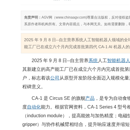
免责声明：
AGV网（www.chinaagv.com)尊重合法版权，
系原作者和机构所有。文章内容观点，与本网无关。如有需要删除，
2025 年 9 月 8 日--自主营养系统人工智能机器人领域的全球领
能工厂已在成立六个月内完成首批第四代 CA-1 AI 机器人的生
2025 年 9 月 8 日--自主营养
系统
人工
智能机器
其新建立的高产能工厂已在成立六个月内完成首批第四代 
户，标志着该
公司
从原型开发阶段全面迈入规模化量
程碑意义。
CA-1 是 Circus SE 的旗舰
产品
，是专为自动食物
度
自动化
能力。根据官网资料，CA-1 Series 
（induction module），提高能效与加热精度；电磁快速释放夹具
gripper）与协作机械臂相结合，提升响应速度并