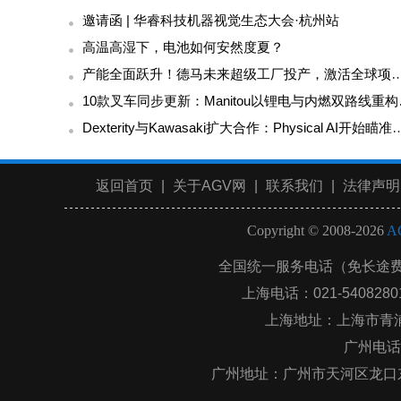
邀请函 | 华睿科技机器视觉生态大会·杭州站
高温高湿下，电池如何安然度夏？
产能全面跃升！德马未来超级工厂投产，激活全
10款叉车同步
Dexterity与Kawasaki扩大合作：Physica
返回首页
|
关于AGV网
|
联系我们
|
法律声明
Copyright © 2008-2026
A
全国统一服务电话（免长途
上海电话：021-54082801 
上海地址：上海市青浦区
广州电话：0
广州地址：
广州市天河区龙口