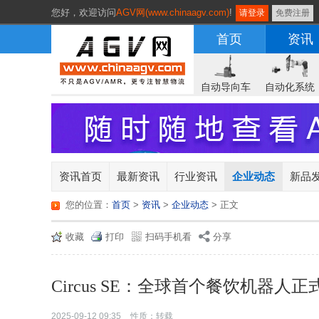
您好，
欢迎访问
AGV网(www.chinaagv.com)
!
请登录
免费注册
首页
资讯
自动导向车
自动化系统
资讯首页
最新资讯
行业资讯
企业动态
新品
您的位置：
首页
>
资讯
>
企业动态
> 正文
收藏
打印
扫码手机看
分享
Circus SE：全球首个餐饮机器人
2025-09-12 09:35
性质：转载