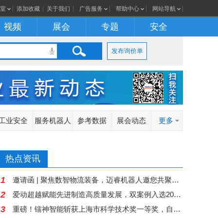
室
添加收藏
关于我们
广告服务
帮助中心
网站导航
视频
展会
专题
安全
发布询价单
工业安全
服务机器人
参考数据
展会动态
更多
热点资讯
1
邀请函 | 聚焦数智物流装备，迈睿机器人邀您共聚青岛APIE2026
2
爱动超越赋能先进制造高质量发展，双案例入选2026全球数字经济大会AI典型案例，树立全国"AI+先进制造"标杆样本
3
重磅！镭神智能斩获上海市科学技术奖一等奖，自研 1550nm 光纤探测激光雷达兼顾海上作业与反无人船双重应用