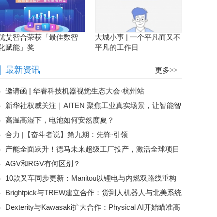
优艾智合荣获「最佳数智
大城小事 | 一个平凡而又不
化赋能」奖
平凡的工作日
最新资讯
更多>>
邀请函 | 华睿科技机器视觉生态大会·杭州站
新华社权威关注｜AITEN 聚焦工业真实场景，让智能智
高温高湿下，电池如何安然度夏？
造落地千行制造
合力 |【奋斗者说】第九期：先锋·引领
产能全面跃升！德马未来超级工厂投产，激活全球项目
AGV和RGV有何区别？
履约新动能
10款叉车同步更新：Manitou以锂电与内燃双路线重构
Brightpick与TREW建立合作：货到人机器人与北美系统
工业车辆产品组合
Dexterity与Kawasaki扩大合作：Physical AI开始瞄准高
集成能力加速结合