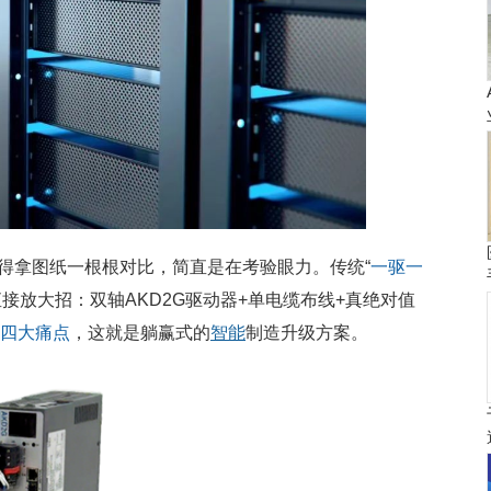
得拿图纸一根根对比，简直是在考验眼力。传统“
一驱一
直接放大招：双轴AKD2G驱动器+单电缆布线+真绝对值
四大痛点
，这就是躺赢式的
智能
制造升级方案。