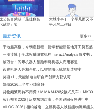
优艾智合荣获「最佳数智
大城小事 | 一个平凡而又不
化赋能」奖
平凡的工作日
最新资讯
更多>>
平地起高楼，今朝启新程｜捷螺智能新基地开工奠基盛
一图读懂｜全球权威研究机构Interact Analysis白皮书：
典圆满落幕
破万台！闪攀机器人领跑攀爬机器人商用赛道
上存下拣托盘方案市场潜力评估
迈睿机器人亮相合肥，以智能搬运赋能制造智变
奖项+1，天能钠电自研自产创新力获认可
凯傲2026上半年业绩良好
货物频繁周转不用慌！MiMA MJ20铰接式叉车 + MK30
智行视界2026 | 从华东到西南，全国巡回火热进行中
平衡重叉车，助力电商行业仓储效率翻倍！
VILOG 2026 | 相约越南，立镖机器人以智能物流赋能东