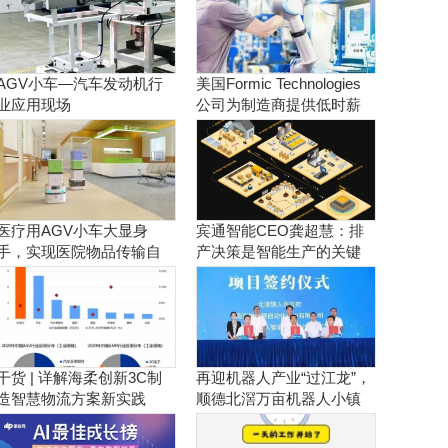
AGV小车—汽车发动机行
美国Formic Technologies
业应用现场
公司为制造商提供低时薪
的租赁工业机器人服务
医疗用AGV小车大显身
宾通智能CEO龚超慧：排
手，实现医院物品传输自
产决策是智能生产的关键
动化！
干货 | 详解海柔创新3C制
再迎机器人产业“过江龙”，
造智慧物流方案新实践
顺德北滘万亩机器人小镇
正逐步成型！