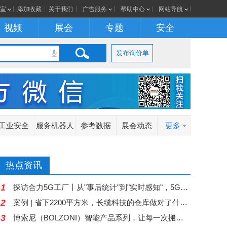
室
添加收藏
关于我们
广告服务
帮助中心
网站导航
视频
展会
专题
安全
发布询价单
工业安全
服务机器人
参考数据
展会动态
更多
热点资讯
1
探访合力5G工厂丨从"事后统计"到"实时感知"，5G让离散制造车间更"聪明"
2
案例 | 省下2200平方米，长缆科技的仓库做对了什么？
3
博索尼（BOLZONI）智能产品系列，让每一次搬运都更加智慧