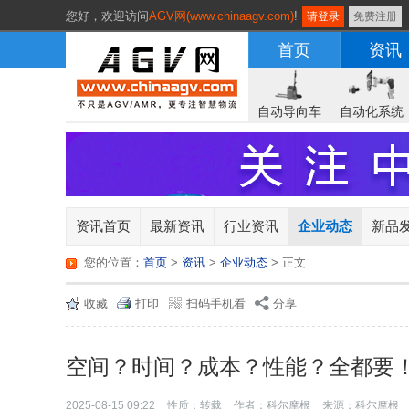
您好，
欢迎访问
AGV网(www.chinaagv.com)
!
请登录
免费注册
首页
资讯
自动导向车
自动化系统
资讯首页
最新资讯
行业资讯
企业动态
新品
您的位置：
首页
>
资讯
>
企业动态
> 正文
收藏
打印
扫码手机看
分享
空间？时间？成本？性能？全都要
2025-08-15 09:22
性质：转载
作者：科尔摩根
来源：科尔摩根