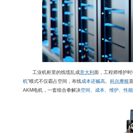
工业机柜里的线缆乱成
意大利
面，工程师维护时
机
”模式不仅霸占空间，布线
成本还贼高
。
科尔摩根
AKM电机，一套组合拳解决
空间、成本、维护、性能