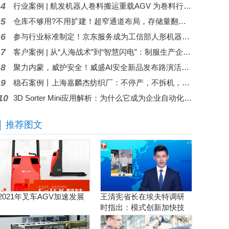
4
行业案例 | 航发机器人卷料搬运重载AGV 为卷料行业运输难题“卷”出高效解决方案
5
仓库不够用?不用扩建！超窄通道布局，存储量翻倍，MiMA1.6吨站驾三向堆垛式叉车+智慧仓储，赋能机械配件行业空间扩容！
6
参与行业标准制定！京东服务成为工信部人形机器人与具身智能标委会应用工作组（WG5）成员
7
客户案例 | 从“人海战术”到“智慧闪电”：制服生产企业的分拣革命
8
聚力内蒙，威护安全！威盛AI安全新品发布路演活动圆满举行！
9
稳石案例丨上海嘉麟杰纺织厂：不停产，不拆机，旧立库完成智造再升级
10
3D Sorter Mini应用解析：为什么它成为企业自动化升级的第一步？
推荐图文
2021年叉车AGV加速发展
王清宪省长在埃夫特调研
时指出：模式创新加快技
术创新和产品创新的落地