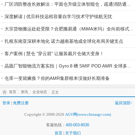
厂区消防整改长效解法：平面仓升级立体智能仓，疏通消防通道，一步完成厂区整改
深度解读 | 优旦科技远程容量自学习技术守护续航无忧
大宗货物搬运处处受限？合肥搬易通（MiMA米玛）全向前移式叉车MQC系列，助力工业品制造业仓储高效搬运！
扎根东南亚深耕本地化 诺力越南基地成全球化布局关键支点
客户案例 | 慧仓 "穿云箭" 让服装裁片仓储大变身！
晶圆厂智能物流方案实拍｜Gyro 8 槽 SMIF POD AMR 全球多地稳定落地
仓库一变就瘫痪？你的AMR集群根本没做好长期准备
首页
资讯
企业动态
正文
登录
|
免费注册
返回顶部↑
Copyright © 2008-2026
AGV网(www.chinaagv.com)
客服热线：
400-003-8030
首页
|
关于我们