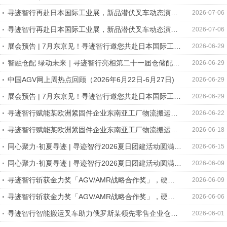
智能仓储项目
寻迹智行再赴日本国际工业展，新品潜伏叉车动态演示
2026-07-06
实力圈粉
寻迹智行再赴日本国际工业展，新品潜伏叉车动态演示
2026-07-06
实力圈粉
展会预告 | 7月东京见！寻迹智行邀您共赴日本国际工业
2026-06-29
展
智融仓配 绿动未来｜寻迹智行亮相第二十一届仓储配送
2026-06-29
大会
中国AGV网上周热点回顾（2026年6月22日-6月27日)
2026-06-29
展会预告 | 7月东京见！寻迹智行邀您共赴日本国际工业
2026-06-29
展
寻迹智行赋能某欧洲紧固件企业东南亚工厂物流搬运智
2026-06-22
能升级
寻迹智行赋能某欧洲紧固件企业东南亚工厂物流搬运智
2026-06-18
能升级
同心聚力·初夏寻迹 | 寻迹智行2026夏日团建活动圆满举
2026-06-15
行
同心聚力·初夏寻迹 | 寻迹智行2026夏日团建活动圆满举
2026-06-09
行
寻迹智行斩获金力奖「AGV/AMR战略合作奖」，硬核
2026-06-09
实力再获行业权威认证
寻迹智行斩获金力奖「AGV/AMR战略合作奖」，硬核
2026-06-06
实力再获行业权威认证
寻迹智行智能搬运叉车助力俄罗斯某领先零售企业仓储
2026-06-01
智能化升级