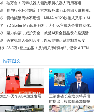
4
破万台！闪攀机器人领跑攀爬机器人商用赛道
5
参与行业标准制定！京东服务成为工信部人形机器人与具身智能标委会应用工作组（WG5）成员
6
货物频繁周转不用慌！MiMA MJ20铰接式叉车 + MK30平衡重叉车，助力电商行业仓储效率翻倍！
7
3D Sorter Mini应用解析：为什么它成为企业自动化升级的第一步？
8
聚力内蒙，威护安全！威盛AI安全新品发布路演活动圆满举行！
9
迈睿机器人亮相合肥，以智能搬运赋能制造智变
10
35.3万+登上热搜！从“闯关”到“爆单”，记录 AiTEN 的全球化实践
推荐图文
2021年叉车AGV加速发展
王清宪省长在埃夫特调研
时指出：模式创新加快技
术创新和产品创新的落地