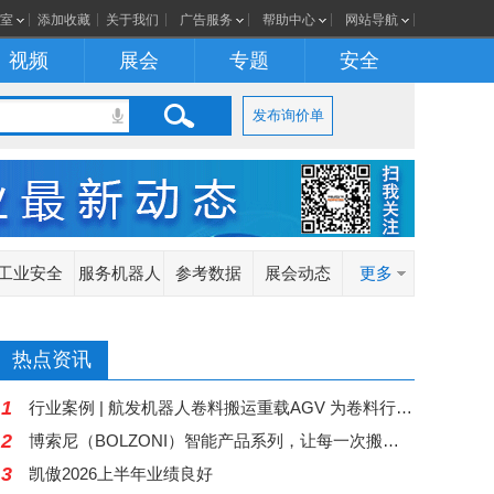
室
添加收藏
关于我们
广告服务
帮助中心
网站导航
视频
展会
专题
安全
发布询价单
工业安全
服务机器人
参考数据
展会动态
更多
热点资讯
1
行业案例 | 航发机器人卷料搬运重载AGV 为卷料行业运输难题“卷”出高效解决方案
2
博索尼（BOLZONI）智能产品系列，让每一次搬运都更加智慧
3
凯傲2026上半年业绩良好