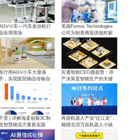
AGV小车—汽车发动机行
美国Formic Technologies
业应用现场
公司为制造商提供低时薪
的租赁工业机器人服务
医疗用AGV小车大显身
宾通智能CEO龚超慧：排
手，实现医院物品传输自
产决策是智能生产的关键
动化！
干货 | 详解海柔创新3C制
再迎机器人产业“过江龙”，
造智慧物流方案新实践
顺德北滘万亩机器人小镇
正逐步成型！