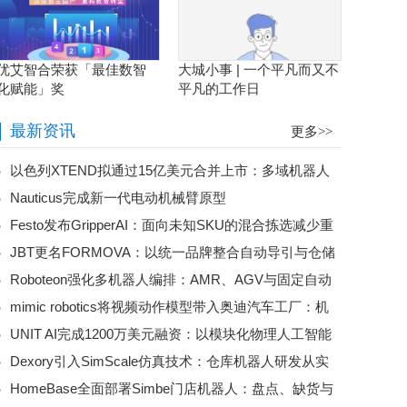
优艾智合荣获「最佳数智
大城小事 | 一个平凡而又不
化赋能」奖
平凡的工作日
最新资讯
更多>>
以色列XTEND拟通过15亿美元合并上市：多域机器人
Nauticus完成新一代电动机械臂原型
平台加速规模化
Festo发布GripperAI：面向未知SKU的混合拣选减少重
JBT更名FORMOVA：以统一品牌整合自动导引与仓储
复编程
Roboteon强化多机器人编排：AMR、AGV与固定自动
自动化业务
mimic robotics将视频动作模型带入奥迪汽车工厂：机
化走向统一物料流控制
UNIT AI完成1200万美元融资：以模块化物理人工智能
器人训练开始直接利用视觉示范
Dexory引入SimScale仿真技术：仓库机器人研发从实
降低仓储自动化门槛
HomeBase全面部署Simbe门店机器人：盘点、缺货与
体试错转向云端验证