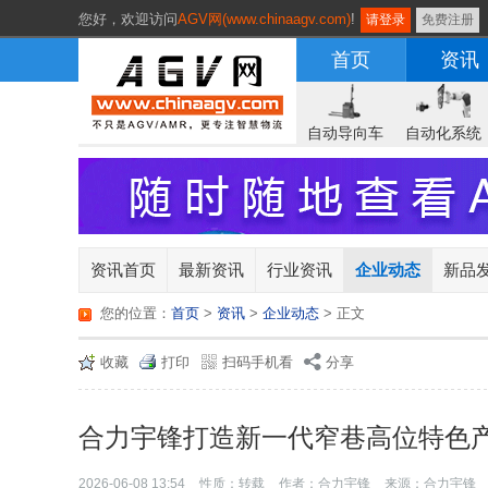
您好，
欢迎访问
AGV网(www.chinaagv.com)
!
请登录
免费注册
首页
资讯
自动导向车
自动化系统
资讯首页
最新资讯
行业资讯
企业动态
新品
您的位置：
首页
>
资讯
>
企业动态
> 正文
收藏
打印
扫码手机看
分享
合力宇锋打造新一代窄巷高位特色
2026-06-08 13:54
性质：转载
作者：合力宇锋
来源：合力宇锋