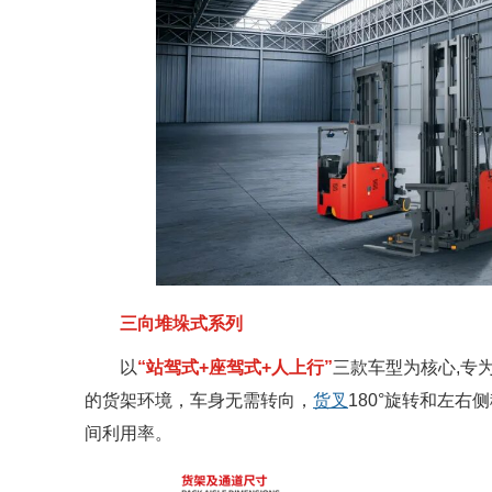
三向堆垛式系列
以
“站驾式+座驾式+人上行”
三款车型为核心,专
的货架环境，车身无需转向，
货叉
180°旋转和左
间利用率。