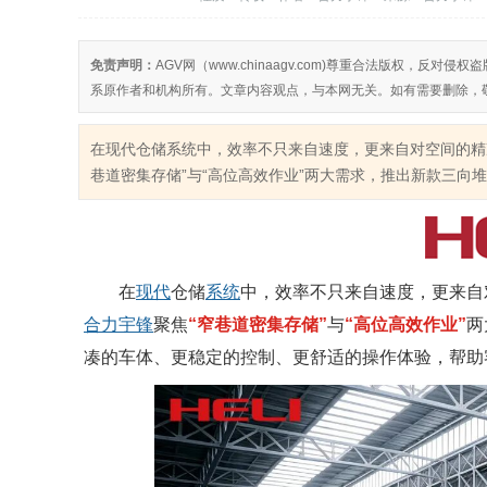
免责声明：
AGV网（www.chinaagv.com)尊重合法版权，
系原作者和机构所有。文章内容观点，与本网无关。如有需要删除，
在现代仓储系统中，效率不只来自速度，更来自对空间的精
巷道密集存储”与“高位高效作业”两大需求，推出新款三向堆垛
在
现代
仓储
系统
中，效率不只来自速度，更来自
合力
宇锋
聚焦
“窄巷道密集存储”
与
“高位高效作业”
两
凑的车体、更稳定的控制、更舒适的操作体验，帮助