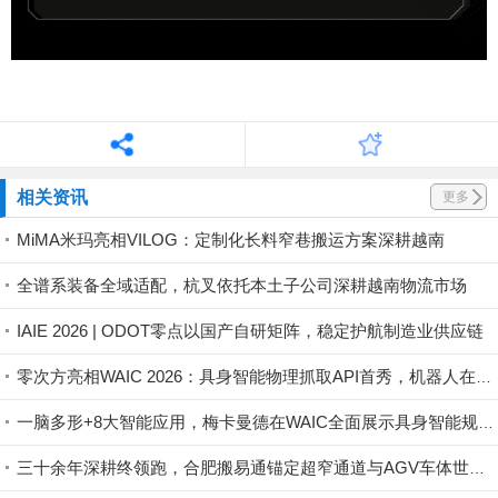
相关资讯
更多
MiMA米玛亮相VILOG：定制化长料窄巷搬运方案深耕越南
全谱系装备全域适配，杭叉依托本土子公司深耕越南物流市场
IAIE 2026 | ODOT零点以国产自研矩阵，稳定护航制造业供应链
零次方亮相WAIC 2026：具身智能物理抓取API首秀，机器人在真实世界持续进化
一脑多形+8大智能应用，梅卡曼德在WAIC全面展示具身智能规模化落地能力
三十余年深耕终领跑，合肥搬易通锚定超窄通道与AGV车体世界一流品牌