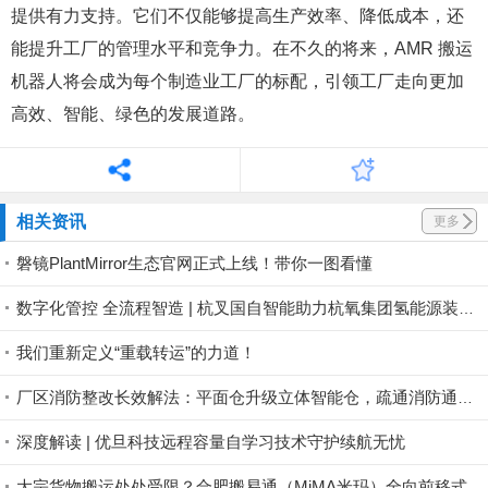
提供有力支持。它们不仅能够提高生产效率、降低成本，还
能提升工厂的管理水平和竞争力。在不久的将来，AMR 搬运
机器人将会成为每个制造业工厂的标配，引领工厂走向更加
高效、智能、绿色的发展道路。
相关资讯
更多
磐镜PlantMirror生态官网正式上线！带你一图看懂
数字化管控 全流程智造 | 杭叉国自智能助力杭氧集团氢能源装备产业基地投运
我们重新定义“重载转运”的力道！
厂区消防整改长效解法：平面仓升级立体智能仓，疏通消防通道，一步完成厂区整改
深度解读 | 优旦科技远程容量自学习技术守护续航无忧
大宗货物搬运处处受限？合肥搬易通（MiMA米玛）全向前移式叉车MQC系列，助力工业品制造业仓储高效搬运！