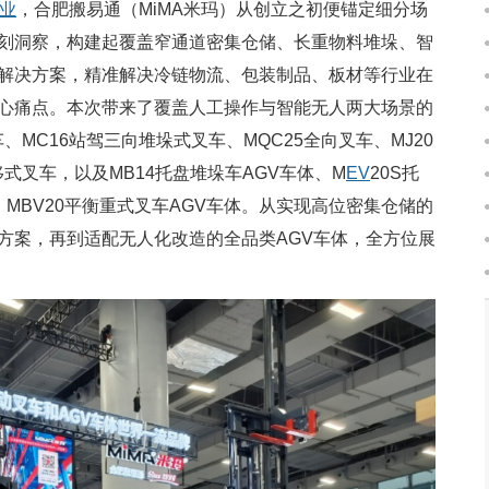
业
，合肥搬易通（MiMA米玛）从创立之初便锚定细分场
刻洞察，构建起覆盖窄通道密集仓储、长重物料堆垛、智
解决方案，精准解决冷链物流、包装制品、板材等行业在
心痛点。本次带来了覆盖人工操作与智能无人两大场景的
MC16站驾三向堆垛式叉车、MQC25全向叉车、MJ20
移式叉车，以及MB14托盘堆垛车AGV车体、M
EV
20S托
、MBV20平衡重式叉车AGV车体。从实现高位密集仓储的
方案，再到适配无人化改造的全品类AGV车体，全方位展