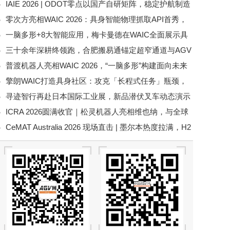
IAIE 2026 | ODOT零点以国产自研矩阵，稳定护航制造
流市场
零次方亮相WAIC 2026：具身智能物理抓取API首秀，
业供应链
一脑多形+8大智能应用，梅卡曼德在WAIC全面展示具
机器人在真实世界持续进化
三十余年深耕终领跑，合肥搬易通锚定超窄通道与AGV
身智能规模化落地能力
普渡机器人亮相WAIC 2026，“一脑多形”构建面向未来
车体世界一流品牌
擎朗WAIC打造具身社区：攻克「长程式任务」瓶颈，
的机器人智能底座
寻迹智行再赴日本国际工业展，新品潜伏叉车动态演示
承包你的衣食住行
ICRA 2026圆满收官｜松灵机器人亮相维也纳，与全球
实力圈粉
CeMAT Australia 2026 现场直击 | 墨尔本热度拉满，H2
开发者共探具身智能未来
展位等你来！