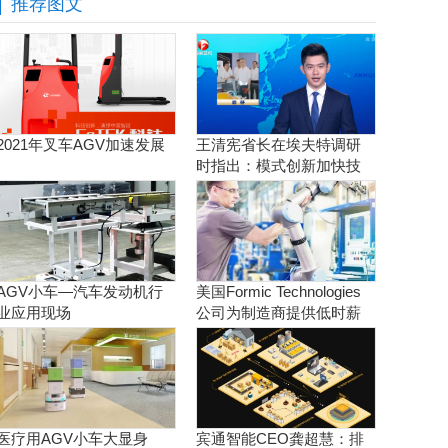
推荐图文
2021年叉车AGV加速发展
王清宪省长在埃夫特调研
时指出：模式创新加快技
术创新和产品创新的落地
AGV小车—汽车发动机行
美国Formic Technologies
业应用现场
公司为制造商提供低时薪
的租赁工业机器人服务
医疗用AGV小车大显身
宾通智能CEO龚超慧：排