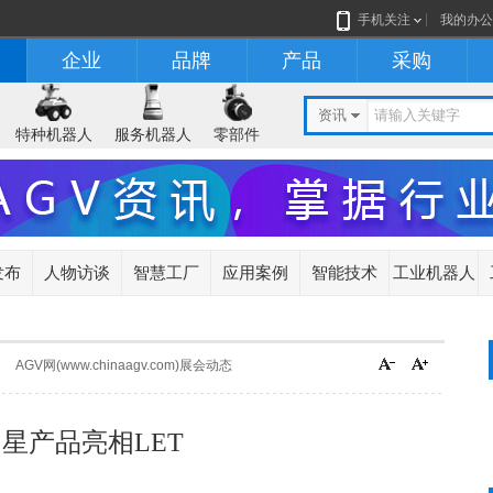
手机关注
我的办公
企业
品牌
产品
采购
资讯
特种机器人
服务机器人
零部件
发布
人物访谈
智慧工厂
应用案例
智能技术
工业机器人
AGV网(www.chinaagv.com)展会动态
星产品亮相LET