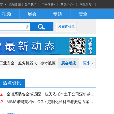
室
添加收藏
关于我们
广告服务
帮助中心
网站导航
视频
展会
专题
安全
发布询价单
工业安全
服务机器人
参考数据
展会动态
更多
热点资讯
1
全谱系装备全域适配，杭叉依托本土子公司深耕越南物流市场
2
MiMA米玛亮相VILOG：定制化长料窄巷搬运方案深耕越南