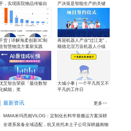
手，实现医院物品传输自
产决策是智能生产的关键
动化！
干货 | 详解海柔创新3C制
再迎机器人产业“过江龙”，
造智慧物流方案新实践
顺德北滘万亩机器人小镇
正逐步成型！
优艾智合荣获「最佳数智
大城小事 | 一个平凡而又不
化赋能」奖
平凡的工作日
最新资讯
更多>>
MiMA米玛亮相VILOG：定制化长料窄巷搬运方案深耕
全谱系装备全域适配，杭叉依托本土子公司深耕越南物
越南