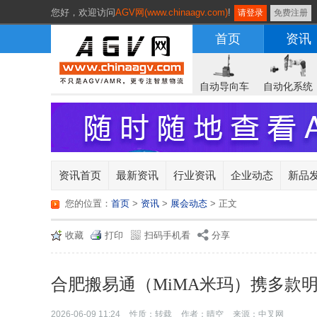
您好，
欢迎访问
AGV网(www.chinaagv.com)
!
请登录
免费注册
首页
资讯
自动导向车
自动化系统
资讯首页
最新资讯
行业资讯
企业动态
新品
您的位置：
首页
>
资讯
>
展会动态
> 正文
收藏
打印
扫码手机看
分享
合肥搬易通（MiMA米玛）携多款明
2026-06-09 11:24
性质：转载
作者：晴空
来源：中叉网