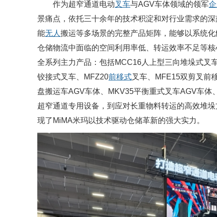
作为超窄通道电动
叉车
与AGV车体领域的领军
企
景痛点，依托三十余年的技术积淀和对行业需求的深
能
无人
搬运等多场景的完整产品矩阵，能够以系统化
仓储物流中面临的空间利用率低、转运效率不足等核
全系列主力产品：包括MCC16人上型三向堆垛式叉车、
铰接式叉车、MFZ20
前移式
叉车、MFE15双剪叉前
盘搬运车AGV车体、MKV35平衡重式叉车AGV车体
超窄通道专用设备，到应对长重物料转运的高效堆垛
现了MiMA米玛以技术驱动仓储革新的强大实力。