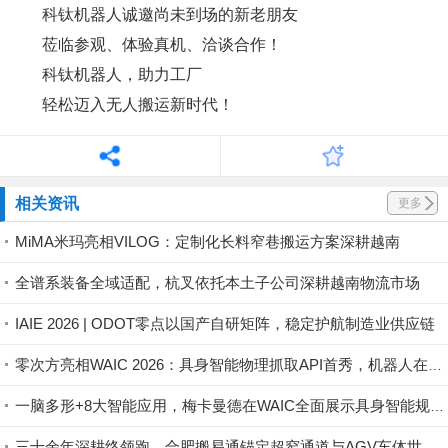
科钛机器人诚邀尚未到场的新老朋友
莅临参观、体验真机、洽谈合作！
科钛机器人，助力工厂
轻松迈入无人搬运新时代！
相关资讯
更多
MiMA米玛亮相VILOG：定制化长料窄巷搬运方案深耕越南
全谱系装备全域适配，杭叉依托本土子公司深耕越南物流市场
IAIE 2026 | ODOT零点以国产自研矩阵，稳定护航制造业供应链
零次方亮相WAIC 2026：具身智能物理抓取API首秀，机器人在真实世界持续进化
一脑多形+8大智能应用，梅卡曼德在WAIC全面展示具身智能规模化落地能力
三十余年深耕终领跑，合肥搬易通锚定超窄通道与AGV车体世界一流品牌