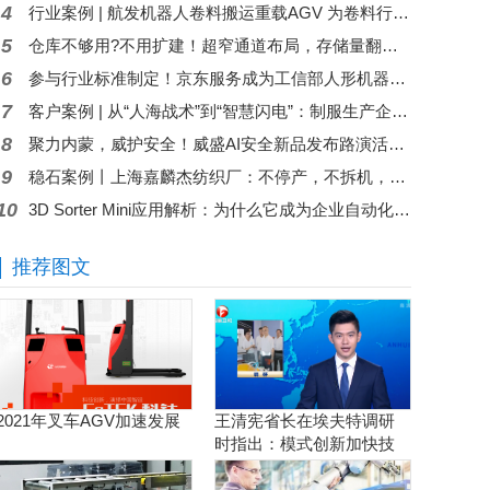
4
行业案例 | 航发机器人卷料搬运重载AGV 为卷料行业运输难题“卷”出高效解决方案
5
仓库不够用?不用扩建！超窄通道布局，存储量翻倍，MiMA1.6吨站驾三向堆垛式叉车+智慧仓储，赋能机械配件行业空间扩容！
6
参与行业标准制定！京东服务成为工信部人形机器人与具身智能标委会应用工作组（WG5）成员
7
客户案例 | 从“人海战术”到“智慧闪电”：制服生产企业的分拣革命
8
聚力内蒙，威护安全！威盛AI安全新品发布路演活动圆满举行！
9
稳石案例丨上海嘉麟杰纺织厂：不停产，不拆机，旧立库完成智造再升级
10
3D Sorter Mini应用解析：为什么它成为企业自动化升级的第一步？
推荐图文
2021年叉车AGV加速发展
王清宪省长在埃夫特调研
时指出：模式创新加快技
术创新和产品创新的落地