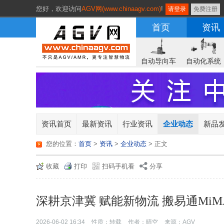
您好，
欢迎访问
AGV网(www.chinaagv.com)
!
请登录
免费注册
首页
资讯
自动导向车
自动化系统
资讯首页
最新资讯
行业资讯
企业动态
新品
您的位置：
首页
>
资讯
>
企业动态
> 正文
收藏
打印
扫码手机看
分享
深耕京津冀 赋能新物流 搬易通Mi
2026-06-02 16:34
性质：转载
作者：晴空
来源：AGV