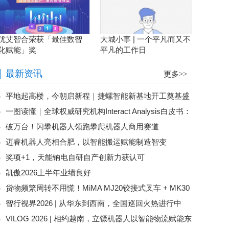
优艾智合荣获「最佳数智
大城小事 | 一个平凡而又不
化赋能」奖
平凡的工作日
最新资讯
更多>>
平地起高楼，今朝启新程｜捷螺智能新基地开工奠基盛
一图读懂｜全球权威研究机构Interact Analysis白皮书：
典圆满落幕
破万台！闪攀机器人领跑攀爬机器人商用赛道
上存下拣托盘方案市场潜力评估
迈睿机器人亮相合肥，以智能搬运赋能制造智变
奖项+1，天能钠电自研自产创新力获认可
凯傲2026上半年业绩良好
货物频繁周转不用慌！MiMA MJ20铰接式叉车 + MK30
智行视界2026 | 从华东到西南，全国巡回火热进行中
平衡重叉车，助力电商行业仓储效率翻倍！
VILOG 2026 | 相约越南，立镖机器人以智能物流赋能东