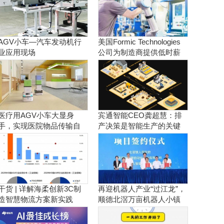
AGV小车—汽车发动机行
美国Formic Technologies
业应用现场
公司为制造商提供低时薪
的租赁工业机器人服务
医疗用AGV小车大显身
宾通智能CEO龚超慧：排
手，实现医院物品传输自
产决策是智能生产的关键
动化！
干货 | 详解海柔创新3C制
再迎机器人产业“过江龙”，
造智慧物流方案新实践
顺德北滘万亩机器人小镇
正逐步成型！