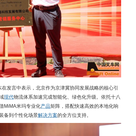
晓东在发言中表示，北京作为京津冀协同发展战略的核心引
域
现代
物流体系加速完成智能化、绿色化升级。依托十八
MiMA米玛专业化
产品
矩阵，搭配快速高效的本地化响
装备到个性化场景
解决方案
的全方位支持。