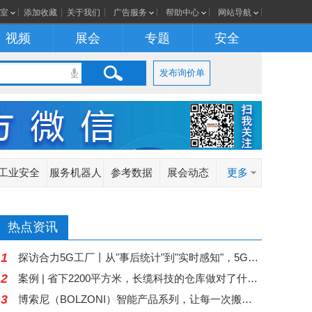
室
添加收藏
关于我们
广告服务
帮助中心
网站导航
视频
展会
专题
安全
发布询价单
工业安全
服务机器人
参考数据
展会动态
更多
热点资讯
1
探访合力5G工厂丨从"事后统计"到"实时感知"，5G让离散制造车间更"聪明"
2
案例 | 省下2200平方米，长缆科技的仓库做对了什么？
3
博索尼（BOLZONI）智能产品系列，让每一次搬运都更加智慧