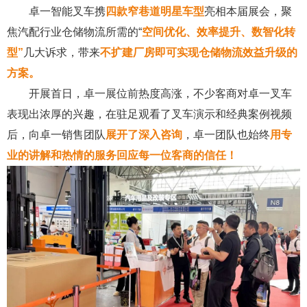
卓一智能叉车携
四款窄巷道明星车型
亮相本届展会，聚
焦汽配行业仓储物流所需的“
空间优化、效率
提升
、数智化转
型
”
几大诉求，带来
不扩建厂房即可实现仓储物流效益升级的
方案。
开展首日，卓一展位前热度高涨，不少客商对卓一叉车
表现出浓厚的兴趣，在驻足观看了叉车演示和经典案例视频
后，向卓一销售团队
展开了深入咨询
，卓一团队也始终
用专
业的讲解和热情的服务回应每一位客商的信任！