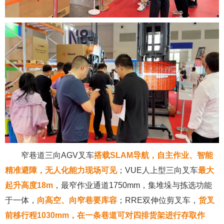
窄巷道三向AGV叉车
搭载
SLAM
导航，自主作业、智能
精准
避障，无人化能力现场可见
；VUE人上型三向叉车
最大
起升高度
18m
，最窄作业通道1750mm，集堆垛与拣选功能
于一体，
向高空
、
向窄巷
要库容
；RRE双伸位剪叉车，
货叉
前移行程
1030mm
，在
一条巷道
可对
四排货架
进行存取作