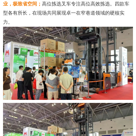
业
，极致省
空间；
高位拣选叉车专注高位高效拣选。四款车
型各有所长，在现场共同展现卓一在窄巷道领域的硬核实
力。