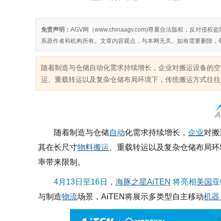
免责声明：
AGV网（www.chinaagv.com)尊重合法版权，
系原作者和机构所有。文章内容观点，与本网无关。如有需要删除，
随着制造与仓储自动化需求持续增长，企业对搬运设备的空
运、重载转运以及复杂仓储布局环境下，传统搬运方式往往占
随着制造与仓储
自动
化需求持续增长，
企业
对搬
其在长尺寸
物料搬运
、重载转运以及复杂仓储布局环
率带来限制。
4月13日至16日，
海豚之星
AiTEN
将亮相
美国
亚
与制造
物流
场景，AiTEN将展示多类型自主移动
机器