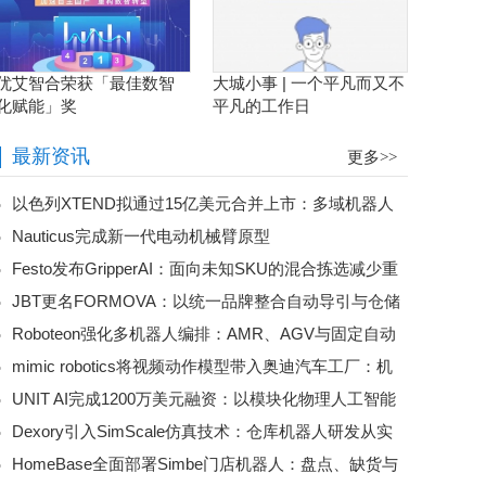
优艾智合荣获「最佳数智
大城小事 | 一个平凡而又不
化赋能」奖
平凡的工作日
最新资讯
更多>>
以色列XTEND拟通过15亿美元合并上市：多域机器人
Nauticus完成新一代电动机械臂原型
平台加速规模化
Festo发布GripperAI：面向未知SKU的混合拣选减少重
JBT更名FORMOVA：以统一品牌整合自动导引与仓储
复编程
Roboteon强化多机器人编排：AMR、AGV与固定自动
自动化业务
mimic robotics将视频动作模型带入奥迪汽车工厂：机
化走向统一物料流控制
UNIT AI完成1200万美元融资：以模块化物理人工智能
器人训练开始直接利用视觉示范
Dexory引入SimScale仿真技术：仓库机器人研发从实
降低仓储自动化门槛
HomeBase全面部署Simbe门店机器人：盘点、缺货与
体试错转向云端验证