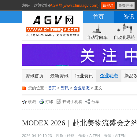
您好，
欢迎访问
AGV网(www.chinaagv.com)
!
请登录
免费注册
首页
资讯
自动导向车
自动化系统
资讯首页
最新资讯
行业资讯
企业动态
新品
您的位置：
首页
>
资讯
>
企业动态
> 正文
收藏
打印
扫码手机看
分享
MODEX 2026｜赴北美物流盛会之
2026-04-10 10:23
性质：转载
作者：AiTEN
来源：AiTEN