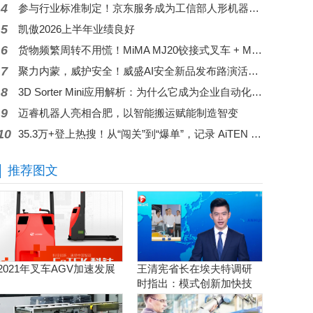
4
参与行业标准制定！京东服务成为工信部人形机器人与具身智能标委会应用工作组（WG5）成员
5
凯傲2026上半年业绩良好
6
货物频繁周转不用慌！MiMA MJ20铰接式叉车 + MK30平衡重叉车，助力电商行业仓储效率翻倍！
7
聚力内蒙，威护安全！威盛AI安全新品发布路演活动圆满举行！
8
3D Sorter Mini应用解析：为什么它成为企业自动化升级的第一步？
9
迈睿机器人亮相合肥，以智能搬运赋能制造智变
10
35.3万+登上热搜！从“闯关”到“爆单”，记录 AiTEN 的全球化实践
推荐图文
2021年叉车AGV加速发展
王清宪省长在埃夫特调研
时指出：模式创新加快技
术创新和产品创新的落地