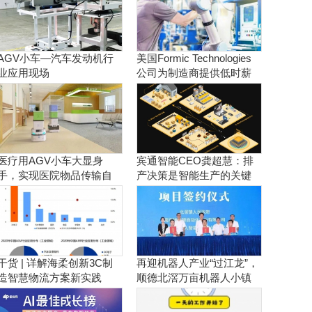
AGV小车—汽车发动机行
美国Formic Technologies
业应用现场
公司为制造商提供低时薪
的租赁工业机器人服务
医疗用AGV小车大显身
宾通智能CEO龚超慧：排
手，实现医院物品传输自
产决策是智能生产的关键
动化！
干货 | 详解海柔创新3C制
再迎机器人产业“过江龙”，
造智慧物流方案新实践
顺德北滘万亩机器人小镇
正逐步成型！