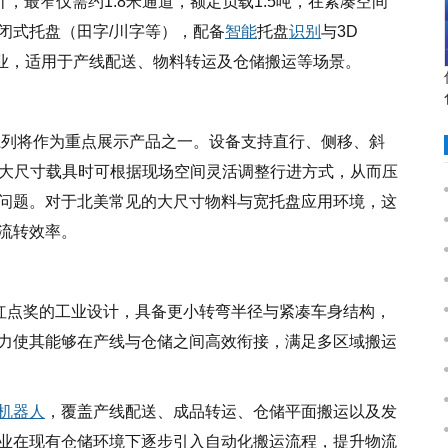
计，最窄仅需约1.8米通道，额定负载1.5吨，在紧凑空间
闭式托盘
（田字/川字等），配备
智能
托盘
识别
与3D
业，适用于产线配送、物料转运及仓储搬运等场景。
系列将作为重点展示产品之一。设备支持直行、侧移、斜
或大尺寸载具时可根据现场空间灵活调整行进方式，从而压
问题。对于北美常见的大尺寸物料与宽托盘应用环境，这
流转效率。
得红点奖的工业设计，具备更小转弯半径与紧凑车身结构，
力使其能够在产线与仓储之间高效衔接，满足多区域搬运
机器人
，覆盖产线配送、成品转运、仓储平面搬运以及发
业在现有仓储环境下逐步引入自动化搬运流程，提升物流