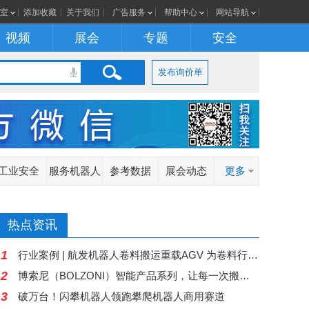
室
添加收藏
关于我们
广告服务
帮助中心
网站导航
视频
展会
专题
安全
发布询价单
工业安全
服务机器人
参考数据
展会动态
更多
热点资讯
1
行业案例 | 航发机器人卷料搬运重载AGV 为卷料行业运输难题“卷”出高效解决方案
2
博索尼（BOLZONI）智能产品系列，让每一次搬运都更加智慧
3
破万台！闪攀机器人领跑攀爬机器人商用赛道