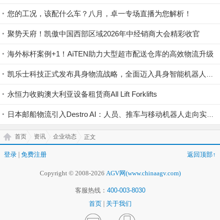
您的工况，该配什么车？八月，卓一专场直播为您解析！
聚势天府！凯傲中国西部区域2026年中经销商大会精彩收官
海外标杆案例+1！AiTEN助力大型超市配送仓库的高效物流升级
凯乐士科技正式发布具身物流战略，全面迈入具身智能机器人领域
永恒力收购澳大利亚设备租赁商All Lift Forklifts
日本邮船物流引入Destro AI：人员、推车与移动机器人走向实时协同
首页
资讯
企业动态
正文
登录
|
免费注册
返回顶部↑
Copyright © 2008-2026
AGV网(www.chinaagv.com)
客服热线：
400-003-8030
首页
|
关于我们