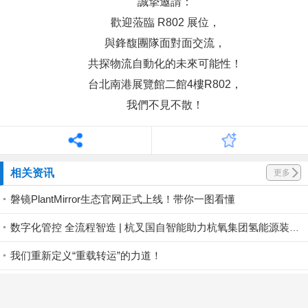
誠摯邀請：
歡迎蒞臨 R802 展位，
與鋒馥團隊面對面交流，
共探物流自動化的未來可能性！
台北南港展覽館二館4樓R802，
我們不見不散！
相关资讯
更多
磐镜PlantMirror生态官网正式上线！带你一图看懂
数字化管控 全流程智造 | 杭叉国自智能助力杭氧集团氢能源装备产业基地投运
我们重新定义“重载转运”的力道！
厂区消防整改长效解法：平面仓升级立体智能仓，疏通消防通道，一步完成厂区整改