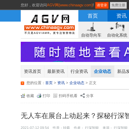
您好，
欢迎访问
AGV网(www.chinaagv.com)
!
请登录
免费注册
首页
资讯
自动导向车
自动化系统
资讯首页
最新资讯
行业资讯
企业动态
新品
您的位置：
首页
>
资讯
>
企业动态
> 正文
收藏
打印
扫码手机看
分享
无人车在展台上动起来？探秘行深智
2021-07-12 09:54
性质：转载
作者： 行深智能
来源： 行深智能