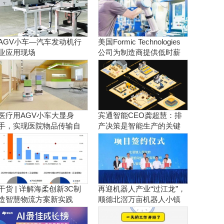
AGV小车—汽车发动机行
美国Formic Technologies
业应用现场
公司为制造商提供低时薪
的租赁工业机器人服务
医疗用AGV小车大显身
宾通智能CEO龚超慧：排
手，实现医院物品传输自
产决策是智能生产的关键
动化！
干货 | 详解海柔创新3C制
再迎机器人产业“过江龙”，
造智慧物流方案新实践
顺德北滘万亩机器人小镇
正逐步成型！