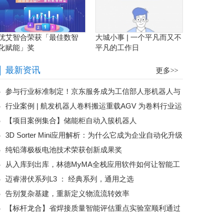
优艾智合荣获「最佳数智
大城小事 | 一个平凡而又不
化赋能」奖
平凡的工作日
最新资讯
更多>>
参与行业标准制定！京东服务成为工信部人形机器人与
行业案例 | 航发机器人卷料搬运重载AGV 为卷料行业运
具身智能标委会应用工作组（WG5）成员
【项目案例集合】储能柜自动入簇机器人
输难题“卷”出高效解决方案
3D Sorter Mini应用解析：为什么它成为企业自动化升级
纯铅薄极板电池技术荣获创新成果奖
的第一步？
从入库到出库，林德MyMA全栈应用软件如何让智能工
迈睿潜伏系列L3 ： 经典系列，通用之选
厂“自己运转起来”
告别复杂基建，重新定义物流流转效率
【标杆龙合】省焊接质量智能评估重点实验室顺利通过