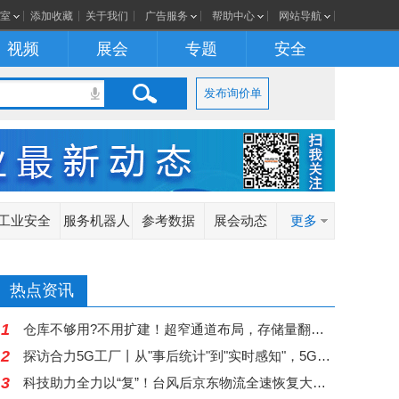
室
添加收藏
关于我们
广告服务
帮助中心
网站导航
视频
展会
专题
安全
发布询价单
工业安全
服务机器人
参考数据
展会动态
更多
热点资讯
1
仓库不够用?不用扩建！超窄通道布局，存储量翻倍，MiMA1.6吨站驾三向堆垛式叉车+智慧仓储，赋能机械配件行业空间扩容！
2
探访合力5G工厂丨从"事后统计"到"实时感知"，5G让离散制造车间更"聪明"
3
科技助力全力以“复”！台风后京东物流全速恢复大湾区服务