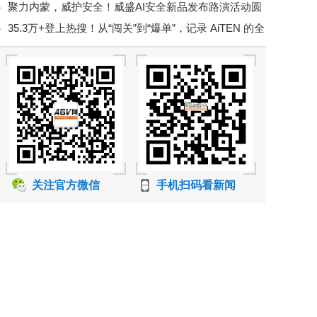
聚力内蒙，威护安全！威盛AI安全新品发布路演活动圆
2026 年度考评
35.3万+登上热搜！从“闯关”到“爆单”，记录 AiTEN 的全
满举行！
球化实践
关注官方微信
手机扫码看新闻