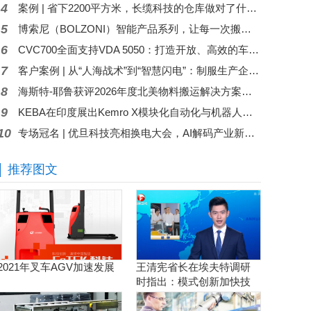
4
案例 | 省下2200平方米，长缆科技的仓库做对了什么？
5
博索尼（BOLZONI）智能产品系列，让每一次搬运都更加智慧
6
CVC700全面支持VDA 5050：打造开放、高效的车辆控制器通信架构
7
客户案例 | 从“人海战术”到“智慧闪电”：制服生产企业的分拣革命
8
海斯特-耶鲁获评2026年度北美物料搬运解决方案公司
9
KEBA在印度展出Kemro X模块化自动化与机器人控制方案
10
专场冠名 | 优旦科技亮相换电大会，AI解码产业新路径
推荐图文
2021年叉车AGV加速发展
王清宪省长在埃夫特调研
时指出：模式创新加快技
术创新和产品创新的落地