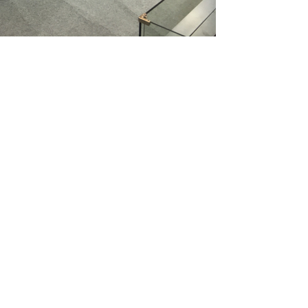
于全球首创的“激光导航+梳齿交换”汽车搬运机器人。定
，平均载重2.5吨，存车时间最快可达120秒。适用于现有
领域，可实现全
自动
、无轨道、
无人
化的精准泊车，让停