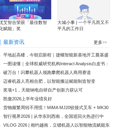
优艾智合荣获「最佳数智
大城小事 | 一个平凡而又不
化赋能」奖
平凡的工作日
最新资讯
更多>>
平地起高楼，今朝启新程｜捷螺智能新基地开工奠基盛
一图读懂｜全球权威研究机构Interact Analysis白皮书：
典圆满落幕
破万台！闪攀机器人领跑攀爬机器人商用赛道
上存下拣托盘方案市场潜力评估
迈睿机器人亮相合肥，以智能搬运赋能制造智变
奖项+1，天能钠电自研自产创新力获认可
凯傲2026上半年业绩良好
货物频繁周转不用慌！MiMA MJ20铰接式叉车 + MK30
智行视界2026 | 从华东到西南，全国巡回火热进行中
平衡重叉车，助力电商行业仓储效率翻倍！
VILOG 2026 | 相约越南，立镖机器人以智能物流赋能东