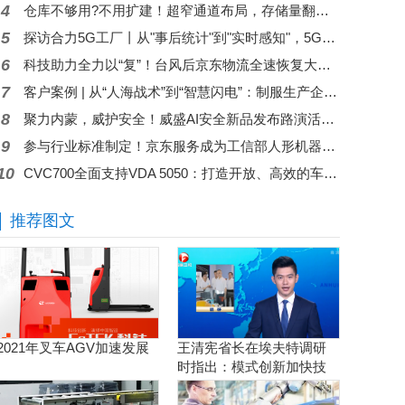
4
仓库不够用?不用扩建！超窄通道布局，存储量翻倍，MiMA1.6吨站驾三向堆垛式叉车+智慧仓储，赋能机械配件行业空间扩容！
5
探访合力5G工厂丨从"事后统计"到"实时感知"，5G让离散制造车间更"聪明"
6
科技助力全力以“复”！台风后京东物流全速恢复大湾区服务
7
客户案例 | 从“人海战术”到“智慧闪电”：制服生产企业的分拣革命
8
聚力内蒙，威护安全！威盛AI安全新品发布路演活动圆满举行！
9
参与行业标准制定！京东服务成为工信部人形机器人与具身智能标委会应用工作组（WG5）成员
10
CVC700全面支持VDA 5050：打造开放、高效的车辆控制器通信架构
推荐图文
2021年叉车AGV加速发展
王清宪省长在埃夫特调研
时指出：模式创新加快技
术创新和产品创新的落地