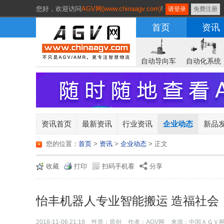
您好，
欢迎访问
AGV网(www.chinaagv.com)
!
请登录
免费注册
首页
资讯
自动导向车
自动化系统
资讯首页
最新资讯
行业资讯
企业动态
新品
您的位置：
首页
>
资讯
>
企业动态
> 正文
收藏
打印
扫码手机看
分享
怡丰机器人专业智能搬运 造福社会
2018-11-06 21:19
性质：原创
作者：AGV网
来源：中国ＡＧＶ