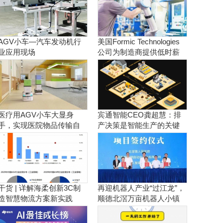
AGV小车—汽车发动机行
美国Formic Technologies
业应用现场
公司为制造商提供低时薪
的租赁工业机器人服务
医疗用AGV小车大显身
宾通智能CEO龚超慧：排
手，实现医院物品传输自
产决策是智能生产的关键
动化！
干货 | 详解海柔创新3C制
再迎机器人产业“过江龙”，
造智慧物流方案新实践
顺德北滘万亩机器人小镇
正逐步成型！