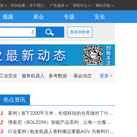
室
添加收藏
关于我们
广告服务
帮助中心
网站导航
视频
展会
专题
安全
发布询价单
工业安全
服务机器人
参考数据
展会动态
更多
热点资讯
1
案例 | 省下2200平方米，长缆科技的仓库做对了什么？
2
博索尼（BOLZONI）智能产品系列，让每一次搬运都更加智慧
3
行业案例 | 航发机器人卷料搬运重载AGV 为卷料行业运输难题“卷”出高效解决方案