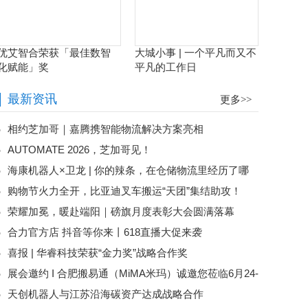
优艾智合荣获「最佳数智
大城小事 | 一个平凡而又不
化赋能」奖
平凡的工作日
最新资讯
更多>>
相约芝加哥｜嘉腾携智能物流解决方案亮相
AUTOMATE 2026，芝加哥见！
AUTOMATE 2026
海康机器人×卫龙 | 你的辣条，在仓储物流里经历了哪
购物节火力全开，比亚迪叉车搬运“天团”集结助攻！
些闯关？
荣耀加冕，暖赴端阳｜磅旗月度表彰大会圆满落幕
合力官方店 抖音等你来丨618直播大促来袭
喜报 | 华睿科技荣获“金力奖”战略合作奖
展会邀约 I 合肥搬易通（MiMA米玛）诚邀您莅临6月24-
天创机器人与江苏沿海碳资产达成战略合作
26日亚洲物流双年展，共探智慧仓储新未来！