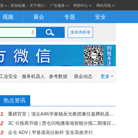
室
添加收藏
关于我们
广告服务
帮助中心
网站导航
视频
展会
专题
安全
发布询价单
工业安全
服务机器人
参考数据
展会动态
更多
热点资讯
1
重磅官宣｜顶尖AI科学家杨辰光教授兼任嘉腾机器人首席具身智能科学家
2
3C 分拣再升级 | 慧仓闪电播落地智能分拣二期项目，双机协同产能翻倍
3
众仓 ADV | 窄巷道高位标杆 安全高效并行