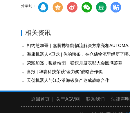
分享到：
相关资讯
相约芝加哥｜嘉腾携智能物流解
海康机器人×卫龙 |
荣耀加冕，暖赴端阳｜磅旗月度表彰大会圆满落幕
喜报 | 华睿科技荣获“金力奖”战略合作奖
天创机器人与江苏沿海碳资产达成战略合作
返回首页
|
关于AGV网
|
联系我们
|
法律声明
Copyright © 2008-2026
A
全国统一服务电话（免长途