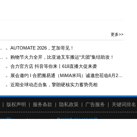
更多>>
决方案亮相AUTOMATE 2026
AUTOMATE 2026，芝加哥见！
 你的辣条，在仓储物流里经历了哪些闯关？
购物节火力全开，比亚迪叉车搬运“天团”集结助攻！
合力官方店 抖音等你来丨618直播大促来袭
展会邀约 I 合肥搬易通（MiMA米玛）诚邀您莅临6月24-26日亚洲物流双年展，共探智慧仓储新未来！
近期全球动态合集，擎朗硬核实力蓄势亮相
|
版权声明
|
服务条款
|
隐私政策
|
广告服务
|
关键词排名
GV网(www.chinaagv.com)
粤ICP备05141549号
费）：
400-003-8030
邮箱：
sh@china-forklift.com