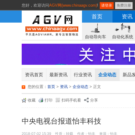
您好，
欢迎访问
AGV网(www.chinaagv.com)
!
请登录
免费注册
首页
资讯
自动导向车
自动化系统
资讯首页
最新资讯
行业资讯
企业动态
新品
您的位置：
首页
>
资讯
>
企业动态
> 正文
收藏
打印
扫码手机看
分享
中央电视台报道怡丰科技
2018-07-02 15:39
性质：转载
作者：怡丰
来源：怡丰