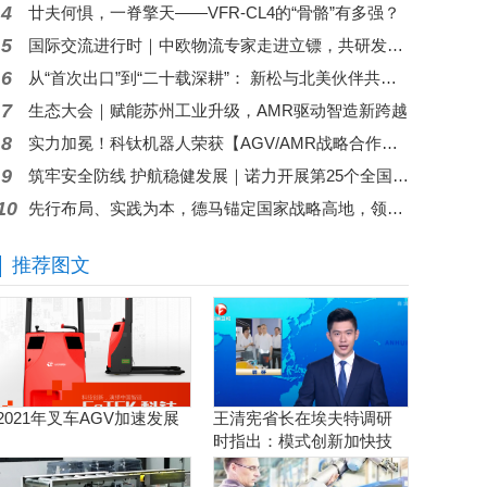
4
廿夫何惧，一脊擎天——VFR-CL4的“骨骼”有多强？
5
国际交流进行时｜中欧物流专家走进立镖，共研发展新机遇
6
从“首次出口”到“二十载深耕”： 新松与北美伙伴共绘智能制造产业合作新图景
7
生态大会｜赋能苏州工业升级，AMR驱动智造新跨越
8
实力加冕！科钛机器人荣获【AGV/AMR战略合作奖】，再添行业认可
9
筑牢安全防线 护航稳健发展｜诺力开展第25个全国安全生产月专题会议暨安全管理能力提升培训
10
先行布局、实践为本，德马锚定国家战略高地，领跑物流具身智能赛道
推荐图文
2021年叉车AGV加速发展
王清宪省长在埃夫特调研
时指出：模式创新加快技
术创新和产品创新的落地