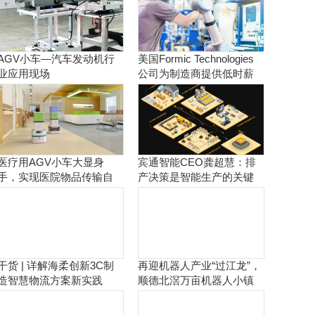
AGV小车—汽车发动机行
美国Formic Technologies
业应用现场
公司为制造商提供低时薪
的租赁工业机器人服务
医疗用AGV小车大显身
宾通智能CEO龚超慧：排
手，实现医院物品传输自
产决策是智能生产的关键
动化！
干货 | 详解海柔创新3C制
再迎机器人产业“过江龙”，
造智慧物流方案新实践
顺德北滘万亩机器人小镇
正逐步成型！