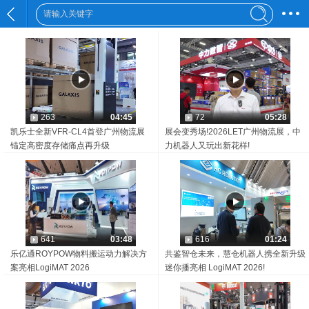
263
04:45
72
05:28
凯乐士全新VFR-CL4首登广州物流展
展会变秀场!2026LET广州物流展，中
锚定高密度存储痛点再升级
力机器人又玩出新花样!
641
03:48
616
01:24
乐亿通ROYPOW物料搬运动力解决方
共鉴智仓未来，慧仓机器人携全新升级
案亮相LogiMAT 2026
迷你播亮相 LogiMAT 2026!