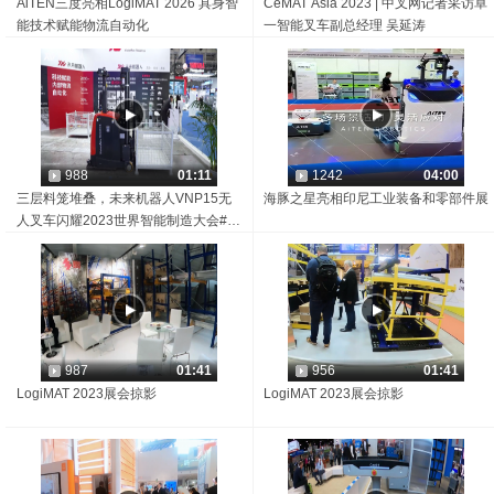
AiTEN三度亮相LogiMAT 2026 具身智
CeMAT Asia 2023 | 中叉网记者采访卓
能技术赋能物流自动化
一智能叉车副总经理 吴延涛
988
01:11
1242
04:00
三层料笼堆叠，未来机器人VNP15无
海豚之星亮相印尼工业装备和零部件展
人叉车闪耀2023世界智能制造大会#展
会活动
987
01:41
956
01:41
LogiMAT 2023展会掠影
LogiMAT 2023展会掠影