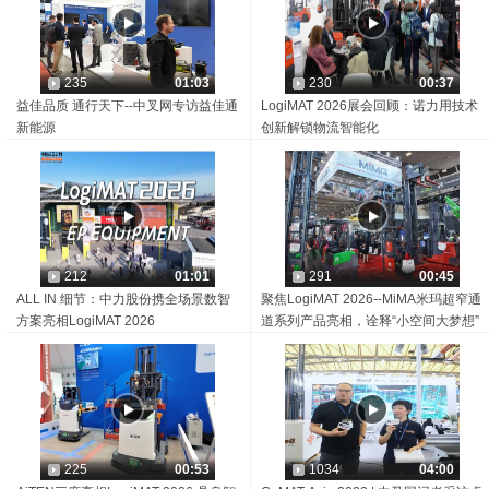
235
01:03
230
00:37
益佳品质 通行天下--中叉网专访益佳通
LogiMAT 2026展会回顾：诺力用技术
新能源
创新解锁物流智能化
212
01:01
291
00:45
ALL IN 细节：中力股份携全场景数智
聚焦LogiMAT 2026--MiMA米玛超窄通
方案亮相LogiMAT 2026
道系列产品亮相，诠释“小空间大梦想”
225
00:53
1034
04:00