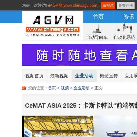
您好，
欢迎访问
AGV网(www.chinaagv.com)
!
请登录
免费注册
首页
资讯
自动导向车
自动化系统
视频首页
最新视频
企业活动
概念宣传
应用
您的位置：
首页
>
视频
>
企业活动
> 正文
CeMAT ASIA 2025：卡斯卡特以“