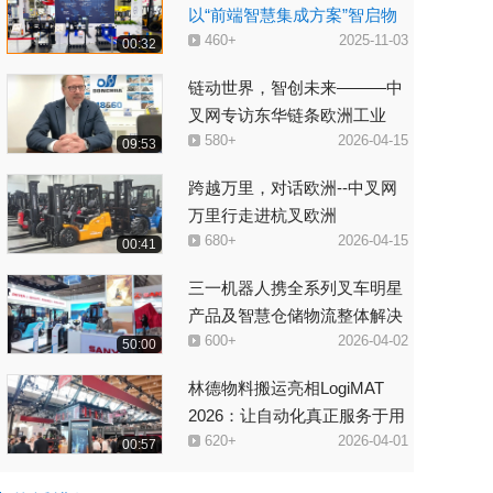
以“前端智慧集成方案”智启物
460+
2025-11-03
流新生态
00:32
链动世界，智创未来———中
叉网专访东华链条欧洲工业
580+
2026-04-15
（德国）公司总经理Christian
09:53
Koletzki
跨越万里，对话欧洲--中叉网
万里行走进杭叉欧洲
680+
2026-04-15
00:41
三一机器人携全系列叉车明星
产品及智慧仓储物流整体解决
600+
2026-04-02
方案——亮相LogiMAT 2026
50:00
林德物料搬运亮相LogiMAT
2026：让自动化真正服务于用
620+
2026-04-01
户
00:57
WMS仓库管理系统。为您打