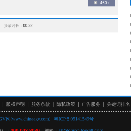
460+
播放时长：
00:32
|
版权声明
|
服务条款
|
隐私政策
|
广告服务
|
关键词排名
GV网(www.chinaagv.com)
粤ICP备05141549号
费）：
400-003-8030
邮箱：
sh@china-forklift.com