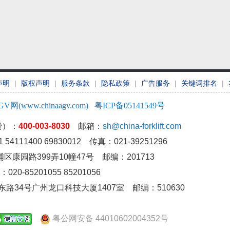
声明
|
版权声明
|
服务条款
|
隐私政策
|
广告服务
|
关键词排名
|
GV网(www.chinaagv.com)
粤ICP备05141549号
费）：
400-003-8030
邮箱：
sh@china-forklift.com
54111400 69830012 传真：021-39251296
康园路399弄10幢47号 邮编：201713
20-85201055 85201056
东路34号广州龙口科技大厦1407室
邮编：510630
粤公网安备 44010602004352号