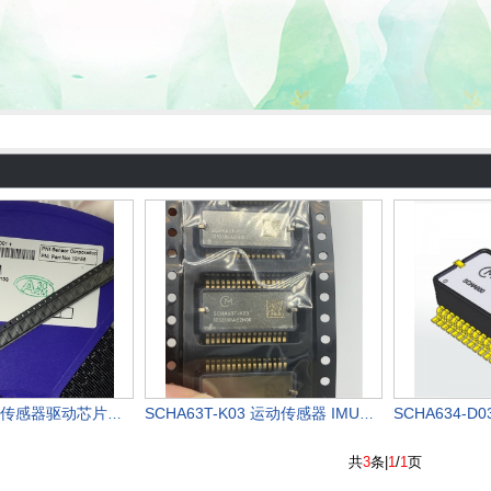
PNI13156 地磁传感器驱动芯片MAGI2C
SCHA63T-K03 运动传感器 IMU（惯性测量装置、单元）
共
3
条|
1
/
1
页