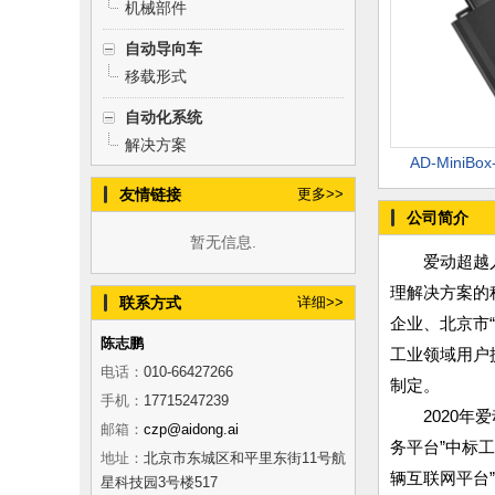
机械部件
自动导向车
移载形式
自动化系统
解决方案
AD-MiniB
友情链接
更多>>
公司简介
暂无信息.
爱动超越
理解决方案的
联系方式
详细>>
企业、北京市
陈志鹏
工业领域用户
电话：
010-66427266
制定。
手机：
17715247239
2020
邮箱：
czp@aidong.ai
务平台”中标
地址：
北京市东城区和平里东街11号航
辆互联网平台”
星科技园3号楼517