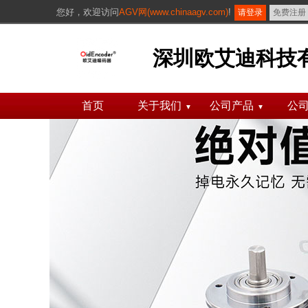
您好，
欢迎访问
AGV网(www.chinaagv.com)
!
请登录
免费注册
深圳欧艾迪科技
首页
关于我们
公司产品
公
▼
▼