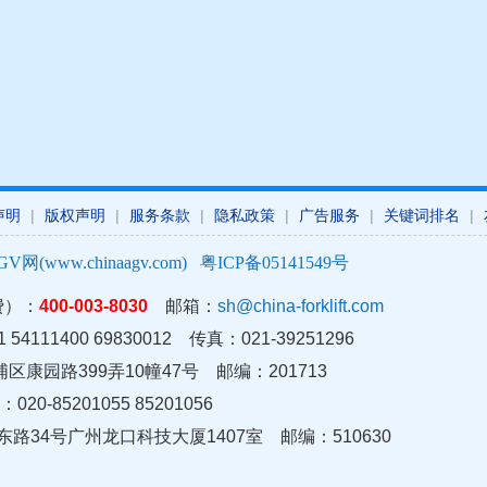
声明
|
版权声明
|
服务条款
|
隐私政策
|
广告服务
|
关键词排名
|
GV网(www.chinaagv.com)
粤ICP备05141549号
费）：
400-003-8030
邮箱：
sh@china-forklift.com
54111400 69830012 传真：021-39251296
康园路399弄10幢47号 邮编：201713
20-85201055 85201056
东路34号广州龙口科技大厦1407室
邮编：510630