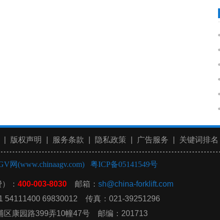
|
版权声明
|
服务条款
|
隐私政策
|
广告服务
|
关键词排名
GV网(www.chinaagv.com)
粤ICP备05141549号
费）：
400-003-8030
邮箱：
sh@china-forklift.com
54111400 69830012 传真：021-39251296
康园路399弄10幢47号 邮编：201713