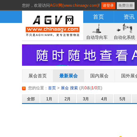
您好，
欢迎访问
AGV网(www.chinaagv.com)
!
请登录
免费注册
首页
资讯
自动导向车
自动化系统
展会首页
最新展会
国内展会
国外展
您的位置：
首页
>
展会 搜索
(
共
0
条|
1
/
0
页
)
全部
1月
2月
3月
4月
5月