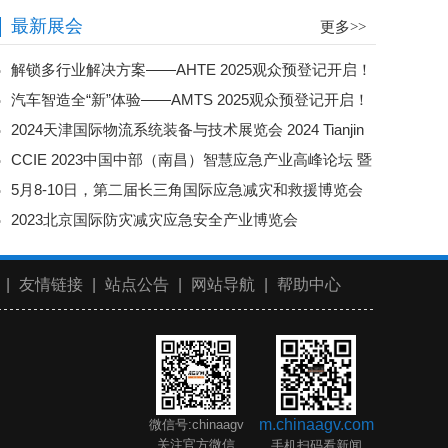
晖”展览会
最新展会
更多>>
解锁多行业解决方案——AHTE 2025观众预登记开启！
汽车智造全“新”体验——AMTS 2025观众预登记开启！
2024天津国际物流系统装备与技术展览会 2024 Tianjin
CCIE 2023中国中部（南昌）智慧应急产业高峰论坛 暨
International Logistics System Equipment and Technology
5月8-10日，第二届长三角国际应急减灾和救援博览会
国际智慧应急装备博览会
Exhibition
2023北京国际防灾减灾应急安全产业博览会
来了！
|
友情链接
|
站点公告
|
网站导航
|
帮助中心
m.chinaagv.com
微信号:chinaagv
关注官方微信
手机扫码看新闻