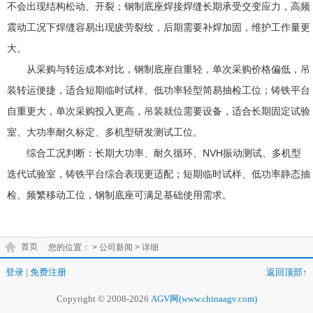
不会出现结构松动、开裂；钢制底座焊接焊缝长期承受交变应力，高频
震动工况下焊缝容易出现疲劳裂纹，后期需要补焊加固，维护工作量更
大。
从采购与转运成本对比，钢制底座自重轻，单次采购价格偏低，吊
装转运便捷，适合短期临时试样、低功率轻型简易抽检工位；铸铁平台
自重更大，单次采购投入更高，吊装就位需要设备，适合长期固定试验
室、大功率耐久标定、多机型研发测试工位。
综合工况判断：长期大功率、耐久循环、NVH振动测试、多机型
迭代试验室，铸铁平台综合表现更适配；短期临时试样、低功率静态抽
检、频繁移动工位，钢制底座可满足基础使用需求。
首页
您的位置：
> 公司新闻 > 详细
登录
|
免费注册
返回顶部↑
Copyright © 2008-2026
AGV网(www.chinaagv.com)