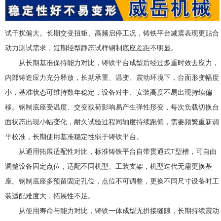
试干扰偏大。长期交变扭矩、高频启停工况，铸铁平台减震表现更贴合
动力测试需求，短期轻型静态试样钢制底座差距不明显。
从长期基准保持能力对比，铸铁平台成型后经过多重时效去应力，
内部铸造应力充分释放，长期承重、温变、震动环境下，台面形变幅度
小，基准状态可维持数年稳定，设备对中、安装高度不易出现持续偏
移。钢制底座受温度、交变载荷影响易产生弹性形变，每次负载切换台
面状态出现小幅变化，耐久试验过程同轴度持续跑偏，需要频繁重新调
平校准，长期使用基准稳定性弱于铸铁平台。
从通用拓展适配性对比，标准铸铁平台自带贯通式T型槽，可自由
调整设备固定点位，适配不同机型、工装支架，机型迭代无需更换基
座。钢制底座多预留固定孔位，点位不可调整，更换不同尺寸设备时工
装适配难度大，拓展性不足。
从使用寿命与能力对比，铸铁一体成型无拼接缝隙，长期持续震动