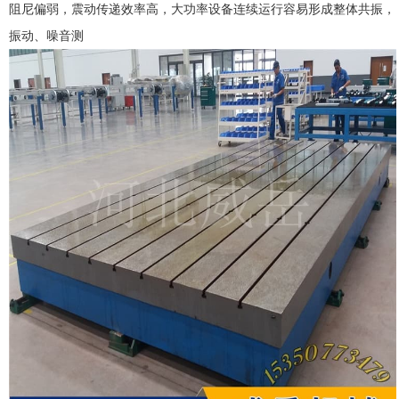
阻尼偏弱，震动传递效率高，大功率设备连续运行容易形成整体共振，
振动、噪音测