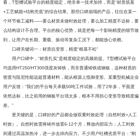
看，T型槽试验平台的精度稳定，绝非单一技术加持，而是“材质筑基
+工艺赋能+结构兜底”的综合结果。那些口碑崩塌的产品，往往在某一
个环节偷工减料——要么材质未做时效处理，要么加工精度不达标，要
么结构设计不合理。平台的核心优势，就是把每一个影响精度的细节做
到，让用户在长期、重载、振动等复杂工况下，都能放心依赖。
口碑关键词一：材质抗变形，精度“根基不松”
用户口碑中，“材质扎实”是精度稳定的高频前提。T型槽试验平台
均选用HT250/HT300强度灰铸铁，而非普通铸铁或钢板，这种材质的
密度与阻尼性能远超普通材料，能从根源上抵御变形。某重型机械企业
用户反馈：“我们的平台每天承载50吨工件试验，用了2年多，平面度
依然达标，比之前用的钢板平台强太多，根本不用担心变形导致精度偏
差。”
更关键的是，口碑好的产品都会做双重时效处理（自然时效+人工
时效）。自然时效需将铸件放置6-12个月，释放内部应力；人工时效
则通过高温加热冷，进一步去掉内应力。不少用户吐槽劣质平台：“刚