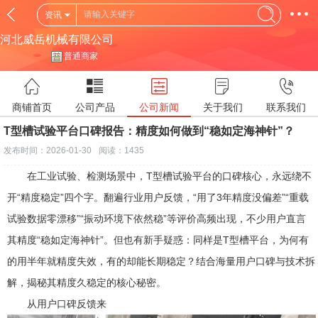
资讯
河北威岳机械有限公司
普通商家
商铺首页
公司产品
公司新闻
关于我们
联系我们
T型槽试验平台口碑报告：精度如何做到“稳如定海神针”？
发布时间：2026-01-30
阅读：1435
在工业试验、检测场景中，T型槽试验平台的口碑核心，永远绕不
开“精度稳定”四个字。翻遍行业用户反馈，“用了3年精度没偏差”“重载
试验数据零漂移”“振动环境下依然稳”等评价高频出现，不少用户直言
其精度“稳如定海神针”。但也有新手疑惑：同样是T型槽平台，为何有
的用半年就精度失效，有的却能长期稳定？结合海量用户口碑与技术拆
解，揭秘其精度久稳定的核心秘密。
从用户口碑反馈来