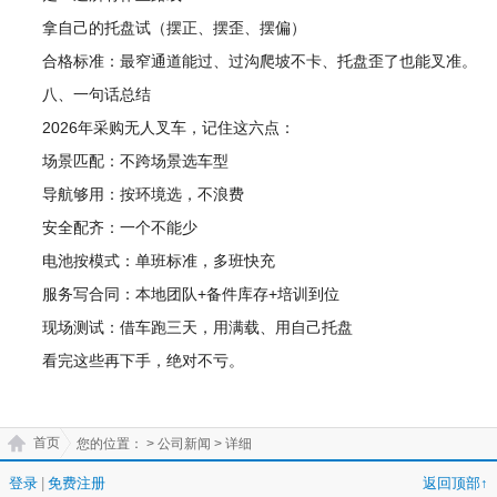
拿自己的托盘试（摆正、摆歪、摆偏）
合格标准：最窄通道能过、过沟爬坡不卡、托盘歪了也能叉准。
八、一句话总结
2026年采购无人叉车，记住这六点：
场景匹配：不跨场景选车型
导航够用：按环境选，不浪费
安全配齐：一个不能少
电池按模式：单班标准，多班快充
服务写合同：本地团队+备件库存+培训到位
现场测试：借车跑三天，用满载、用自己托盘
看完这些再下手，绝对不亏。
首页
您的位置：
> 公司新闻 > 详细
登录
|
免费注册
返回顶部↑