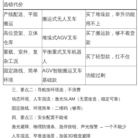
选错代价
产线配送、平面
买了堆垛款，举升功能
搬运式无人叉车
搬运
用不上
高位货架、立体
买了搬运款，够不着货
堆垛式AGV叉车
仓库
架
重载、室外、复
平衡重式叉车机器
买了轻型款，扛不住
杂工况
人
固定路线、简单
AGV智能搬运叉车
功能过剩
环境
基础款
三、要点二：导航按环境选，不浪费
动态环境、人车混流：激光SLAM（无需改造，稳定可靠）
固定路线、环境简单：二维码（够用）
四、要点三：安全配置不能省
激光避障、物理防撞条、急停按钮、声光报警 → 一个不能少
人车混流、窄巷道场景，加装3D视觉避障